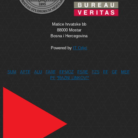
Matice hrvatske bb
88000 Mostar
Bosna i Hercegovina
Powered by
IT Odjel
SUM
APTF
ALU
FARF
FPMOZ
FSRE
FZS
FF
GF
MEF
PF
*RAZNI LINKOVI*