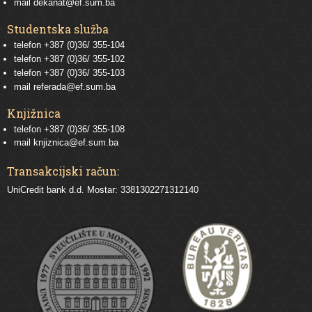
mail
dekanat@ef.sum.ba
Studentska služba
telefon
+387 (0)36/ 355-104
telefon
+387 (0)36/ 355-102
telefon
+387 (0)36/ 355-103
mail
referada@ef.sum.ba
Knjižnica
telefon +387 (0)36/ 355-108
mail
knjiznica@ef.sum.ba
Transakcijski račun:
UniCredit bank d.d. Mostar: 3381302271312140