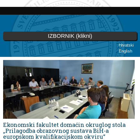
Skip to
main
content
IZBORNIK (klikni)
Hrvatski
English
You are here
Ekonomski fakultet domaćin okruglog stola
„Prilagodba obrazovnog sustava BiH-a
europskom kvalifikacijskom okviru“