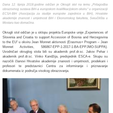
Dana 12. lipnja 2018.godine održan je Okrugli stol na temu „
Prilagodba
obrazovnog sustava BiH-a europskom kvalifikacijskom okviru
“ u organizaciji
ECSA-BIH (Asocijacija za studije europske zajednice u BiH), Hrvatske
akademije znanosti i umjetnosti BiH i Ekonomskog fakulteta, Sveučilišta u
Mostaru kao domaćina.
Okrugli stol održan je u sklopu projekta Europske unije „Experiences of
Slovenia and Croatia to support Accession of Bosnia and Herzegovina
to the EU“ u okviru Jean Monnet aktivnosti (Erasmus+ Program – Jean
Monnet Activities, 586867-EPP-1-2017-1-BA-EPPJMO-SUPPA).
Uvodničari okruglog stola bili su akademik prof.dr.sc. Jakov Pehar i
akademik prof.dr.sc. Vinko Kandžija, predsjednik ESCA-e. Skupu su
nazočili članovi Hrvatske akademije znanosti i umjetnosti, prodekani i
profesori te predstavnici Centra za informiranje i priznavanje
dokumenata iz područja visokog obrazovanja.