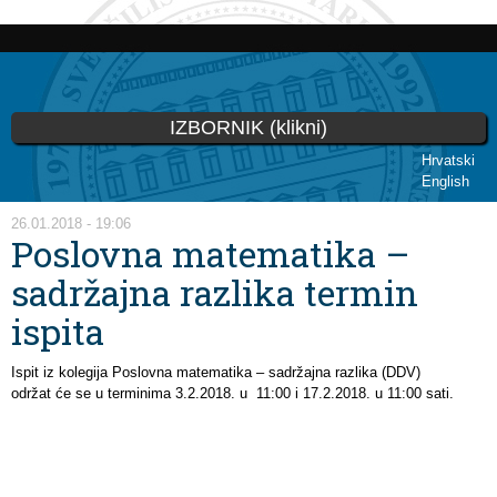
Skip to
main
content
IZBORNIK (klikni)
Hrvatski
English
You are here
26.01.2018 - 19:06
Poslovna matematika –
sadržajna razlika termin
ispita
Ispit iz kolegija Poslovna matematika – sadržajna razlika (DDV)
održat će se u terminima 3.2.2018. u 11:00 i 17.2.2018. u 11:00 sati.