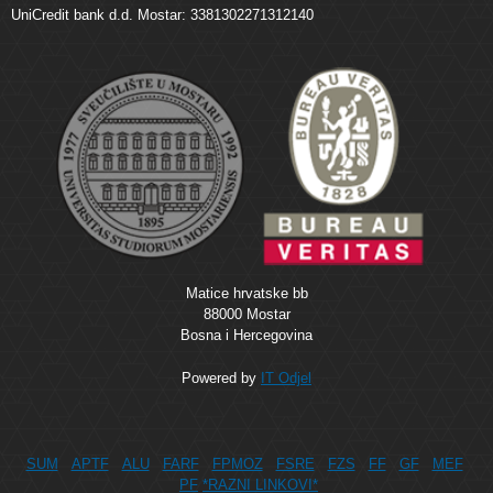
UniCredit bank d.d. Mostar: 3381302271312140
Matice hrvatske bb
88000 Mostar
Bosna i Hercegovina
Powered by
IT Odjel
SUM
APTF
ALU
FARF
FPMOZ
FSRE
FZS
FF
GF
MEF
PF
*RAZNI LINKOVI*