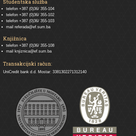
Studentska služba
telefon
+387 (0)36/ 355-104
telefon
+387 (0)36/ 355-102
telefon
+387 (0)36/ 355-103
mail
referada@ef.sum.ba
Knjižnica
telefon +387 (0)36/ 355-108
mail
knjiznica@ef.sum.ba
Transakcijski račun:
UniCredit bank d.d. Mostar: 3381302271312140