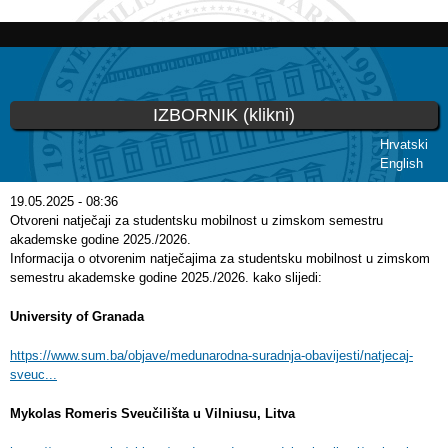
Skip to
main
content
IZBORNIK (klikni)
Hrvatski
English
You are here
19.05.2025 - 08:36
Otvoreni natječaji za studentsku mobilnost u zimskom semestru
akademske godine 2025./2026.
Informacija o otvorenim natječajima za studentsku mobilnost u zimskom
semestru akademske godine 2025./2026. kako slijedi:
University of Granada
https://www.sum.ba/objave/medunarodna-suradnja-obavijesti/natjecaj-
sveuc...
Mykolas Romeris Sveučilišta u Vilniusu, Litva