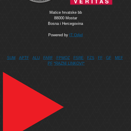
Matice hrvatske bb
88000 Mostar
Bosna i Hercegovina
Powered by
IT Odjel
SUM
APTF
ALU
FARF
FPMOZ
FSRE
FZS
FF
GF
MEF
PF
*RAZNI LINKOVI*