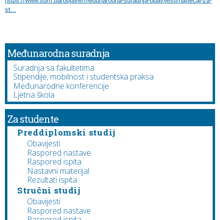
https://www.sum.ba/objave/medunarodna-suradnja-obavijesti/natjecaj-za-
st...
Međunarodna suradnja
Suradnja sa fakultetima
Stipendije, mobilnost i studentska praksa
Međunarodne konferencije
Ljetna škola
Za studente
Preddiplomski studij
Obavijesti
Raspored nastave
Raspored ispita
Nastavni materijal
Rezultati ispita
Stručni studij
Obavijesti
Raspored nastave
Raspored ispita