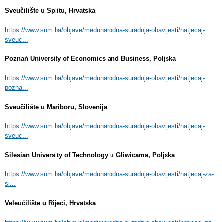
Sveučilište u Splitu, Hrvatska
https://www.sum.ba/objave/medunarodna-suradnja-obavijesti/natjecaj-
sveuc...
Poznań University of Economics and Business, Poljska
https://www.sum.ba/objave/medunarodna-suradnja-obavijesti/natjecaj-
pozna...
Sveučilište u Mariboru, Slovenija
https://www.sum.ba/objave/medunarodna-suradnja-obavijesti/natjecaj-
sveuc...
Silesian University of Technology u Gliwicama, Poljska
https://www.sum.ba/objave/medunarodna-suradnja-obavijesti/natjecaj-za-
si...
Veleučilište u Rijeci, Hrvatska