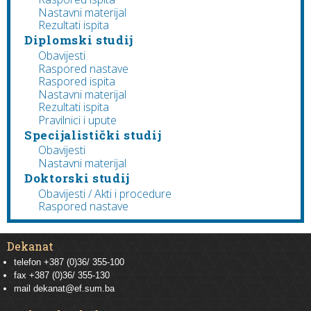
Nastavni materijal
Rezultati ispita
Diplomski studij
Obavijesti
Raspored nastave
Raspored ispita
Nastavni materijal
Rezultati ispita
Pravilnici i upute
Specijalistički studij
Obavijesti
Nastavni materijal
Doktorski studij
Obavijesti / Akti i procedure
Raspored nastave
Dekanat
telefon +387 (0)36/ 355-100
fax +387 (0)36/ 355-130
mail
dekanat@ef.sum.ba