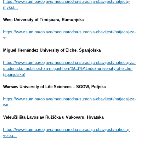
https://www.sum.ba/objave/medunarodna-suradnja-obavijesti/natjecaj-
mykol...
West University of Timişoara, Rumunjska
https://www.sum.ba/objave/medunarodna-suradnja-obavijesti/natjecaj-za-
st...
Miguel Hernández University of Elche, Španjolska
https://www.sum.ba/objave/medunarodna-suradnja-obavijesti/natjecaj-za-
studentsku-mobilnost-za-miguel-hern%C3%A1ndez-university-of-elche-
(spanjolska)
Warsaw University of Life Sciences – SGGW, Poljska
https://www.sum.ba/objave/medunarodna-suradnja-obavijesti/natjecaj-za-
wa...
Veleučilišta Lavoslav Ružička u Vukovaru, Hrvatska
https://www.sum.ba/objave/medunarodna-suradnja-obavijesti/natjecaj-
veleu...