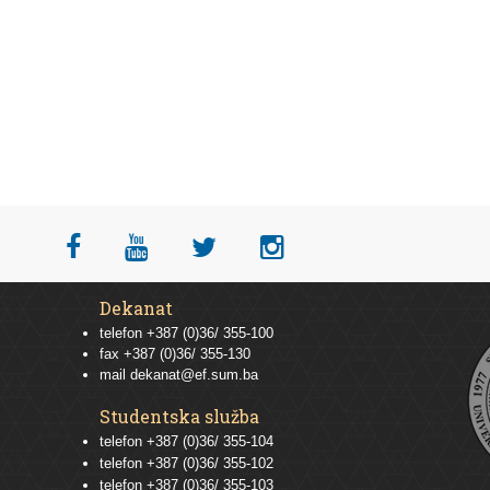
Dekanat
telefon +387 (0)36/ 355-100
fax +387 (0)36/ 355-130
mail
dekanat@ef.sum.ba
Studentska služba
telefon
+387 (0)36/ 355-104
telefon
+387 (0)36/ 355-102
telefon
+387 (0)36/ 355-103