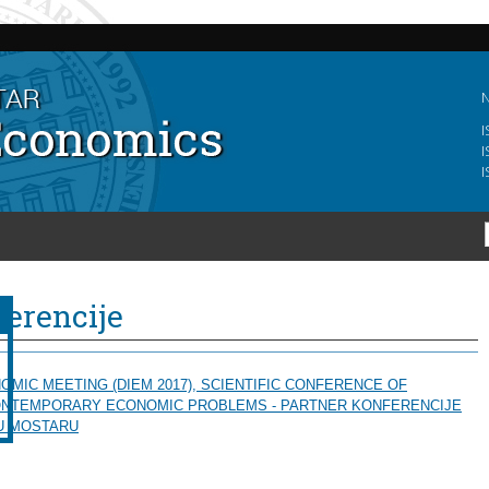
Skip to
main
content
N
I
I
I
erencije
OMIC MEETING (DIEM 2017), SCIENTIFIC CONFERENCE OF
CONTEMPORARY ECONOMIC
PROBLEMS - PARTNER KONFERENCIJE
 U MOSTARU