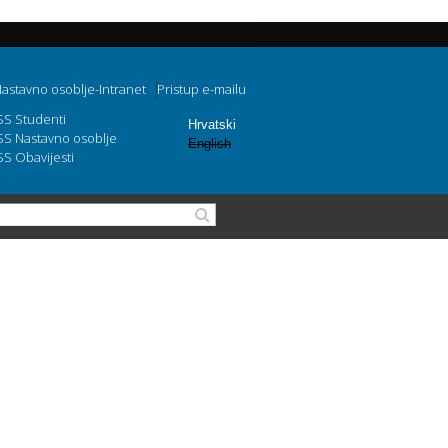
astavno osoblje-Intranet
Pristup e-mailu
SS Studenti
Hrvatski
SS Nastavno osoblje
English
SS Obavijesti
Search form
Search