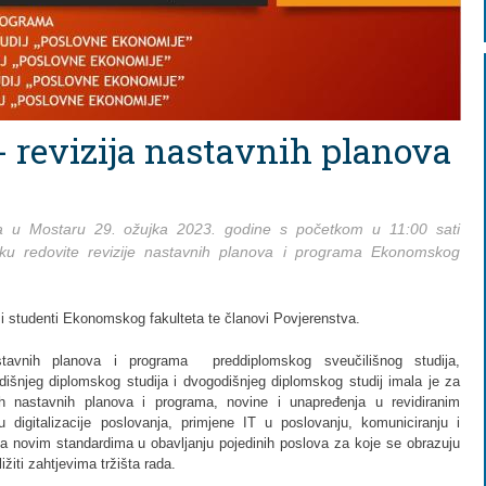
- revizija nastavnih planova
a u Mostaru 29. ožujka 2023. godine s početkom u 11:00 sati
ku redovite revizije nastavnih planova i programa Ekonomskog
i i studenti Ekonomskog fakulteta te članovi Povjerenstva.
tavnih planova i programa preddiplomskog sveučilišnog studija,
dišnjeg diplomskog studija i dvogodišnjeg diplomskog studij imala je za
nih nastavnih planova i programa, novine i unapređenja u revidiranim
digitalizacije poslovanja, primjene IT u poslovanju, komuniciranju i
sa novim standardima u obavljanju pojedinih poslova za koje se obrazuju
žiti zahtjevima tržišta rada.