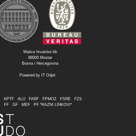
Matice hrvatske bb
88000 Mostar
Bosna i Hercegovina
Powered by
IT Odjel
M
APTF
ALU
FARF
FPMOZ
FSRE
FZS
FF
GF
MEF
PF
*RAZNI LINKOVI*