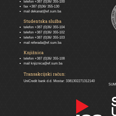
telefon +387 (0)36/ 355-100
fax +387 (0)36/ 355-130
mail
dekanat@ef.sum.ba
Studentska služba
telefon
+387 (0)36/ 355-104
telefon
+387 (0)36/ 355-102
telefon
+387 (0)36/ 355-103
mail
referada@ef.sum.ba
Knjižnica
telefon +387 (0)36/ 355-108
mail
knjiznica@ef.sum.ba
Transakcijski račun:
UniCredit bank d.d. Mostar: 3381302271312140
SU