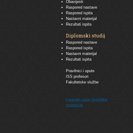
Obavijesti
Raspored nastave
Raspored ispita
Nastavni materijal
Rezultati ispita
Diplomski studij
Raspored nastave
Raspored ispita
Nastavni materijal
Rezultati ispita
Pravilnici i upute
ISS profesori
Fakultetske službe
e-learning sustav
Sveučilišta
SUMARUM