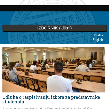
Skip to
main
content
IZBORNIK (klikni)
Hrvatski
English
You are here
Odluka o raspisivanju izbora za predstavnike
studenata
Raspisuju se studentski izbori na Ekonomskom fakultetu Sveučilišta u