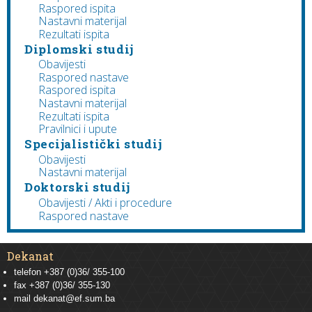
Raspored ispita
Nastavni materijal
Rezultati ispita
Diplomski studij
Obavijesti
Raspored nastave
Raspored ispita
Nastavni materijal
Rezultati ispita
Pravilnici i upute
Specijalistički studij
Obavijesti
Nastavni materijal
Doktorski studij
Obavijesti / Akti i procedure
Raspored nastave
Dekanat
telefon +387 (0)36/ 355-100
fax +387 (0)36/ 355-130
mail
dekanat@ef.sum.ba