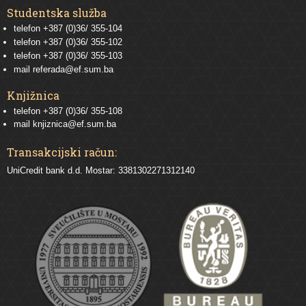
Studentska služba
telefon
+387 (0)36/ 355-104
telefon
+387 (0)36/ 355-102
telefon
+387 (0)36/ 355-103
mail
referada@ef.sum.ba
Knjižnica
telefon +387 (0)36/ 355-108
mail
knjiznica@ef.sum.ba
Transakcijski račun:
UniCredit bank d.d. Mostar: 3381302271312140