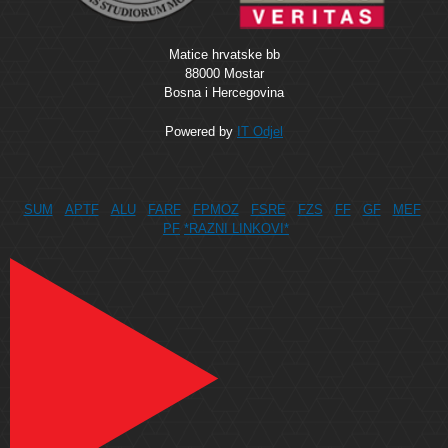
Matice hrvatske bb
88000 Mostar
Bosna i Hercegovina
Powered by
IT Odjel
SUM
APTF
ALU
FARF
FPMOZ
FSRE
FZS
FF
GF
MEF
PF
*RAZNI LINKOVI*