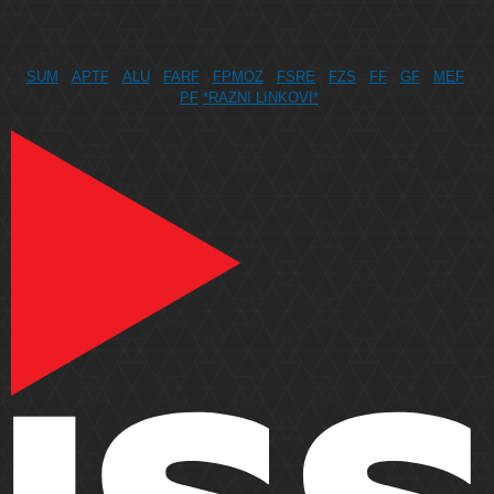
SUM
APTF
ALU
FARF
FPMOZ
FSRE
FZS
FF
GF
MEF
PF
*RAZNI LINKOVI*