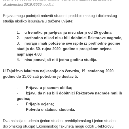
akademskoj 2019./2020. godini
.
Prijavu mogu podnijeti redoviti studenti preddiplomskog i diplomskog
studija ukoliko ispunjavaju tražene uvijete:
1.
u trenutku prijavljivanja nisu stariji od 26 godina,
2.
prethodno nikad nisu bili dobitnici Rektorove nagrade,
3.
moraju imati položene sve ispite iz prethodne godine
studija do 30. rujna 2020. godine s prosjekom ocjena
najmanje 4,00,
4.
nisu ponavljali niti jednu godinu studija.
U Tajništvo fakulteta najkasnije do četvrtka, 19. studenog 2020.
godine do 15:00 sati potrebno je dostaviti:
·
Prijavu u pisanom obliku;
·
Izjavu da nisu bili dobitnici Rektorove nagrade ranijih
godina;
·
Prijepis ocjena;
·
Potvrdu o statusu studenta.
Dva najbolja studenta (jedan student preddiplomskog i jedan student
diplomskog studija) Ekonomskog fakulteta mogu dobiti „Rektorovu