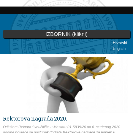
Skip to
main
content
IZBORNIK (klikni)
Hrvatski
English
You are here
Rektorova nagrada 2020.
Odlukom Rektora Sveučilišta u Mostaru 01-5839/20 od 6. studenog 2020.
godine pokreće se postupak dodjele
Rektorove nagrade za uspjeh u