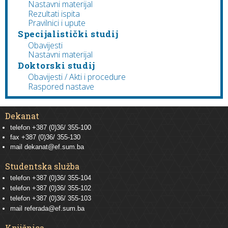
Nastavni materijal
Rezultati ispita
Pravilnici i upute
Specijalistički studij
Obavijesti
Nastavni materijal
Doktorski studij
Obavijesti / Akti i procedure
Raspored nastave
Dekanat
telefon +387 (0)36/ 355-100
fax +387 (0)36/ 355-130
mail
dekanat@ef.sum.ba
Studentska služba
telefon
+387 (0)36/ 355-104
telefon
+387 (0)36/ 355-102
telefon
+387 (0)36/ 355-103
mail
referada@ef.sum.ba
Knjižnica