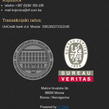
telefon +387 (0)36/ 355-108
mail
knjiznica@ef.sum.ba
Transakcijski račun:
UniCredit bank d.d. Mostar: 3381302271312140
Matice hrvatske bb
88000 Mostar
Bosna i Hercegovina
Powered by
IT Odjel