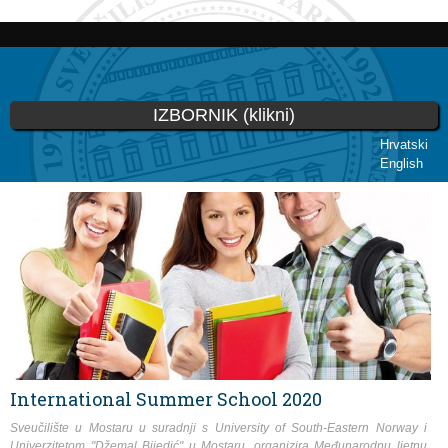
Skip to
main
content
IZBORNIK (klikni)
Hrvatski
English
You are here
International Summer School 2020
Sveučilište u Mostaru u suradnji s University of South-Eastern Norway i
Univerzitetom "Džemal Bijedić" u Mostaru, organizira Međunarodnu ljetnu