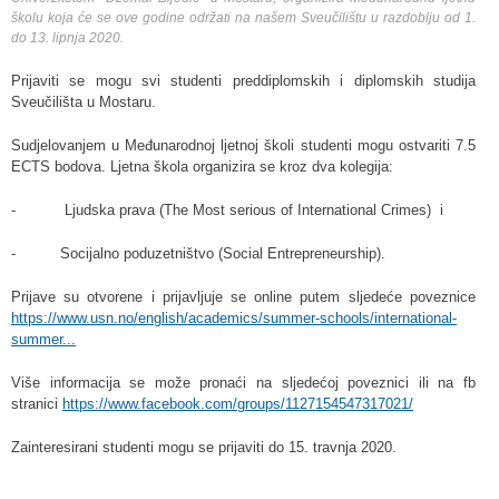
školu koja će se ove godine održati na našem Sveučilištu u razdoblju od 1.
do 13. lipnja 2020.
Prijaviti se mogu svi studenti preddiplomskih i diplomskih studija
Sveučilišta u Mostaru.
Sudjelovanjem u Međunarodnoj ljetnoj školi studenti mogu ostvariti 7.5
ECTS bodova. Ljetna škola organizira se kroz dva kolegija:
- Ljudska prava (The Most serious of International Crimes) i
- Socijalno poduzetništvo (Social Entrepreneurship).
Prijave su otvorene i prijavljuje se online putem sljedeće poveznice
https://www.usn.no/english/academics/summer-schools/international-
summer...
Više informacija se može pronaći na sljedećoj poveznici ili na fb
stranici
https://www.facebook.com/groups/1127154547317021/
Zainteresirani studenti mogu se prijaviti do 15. travnja 2020.