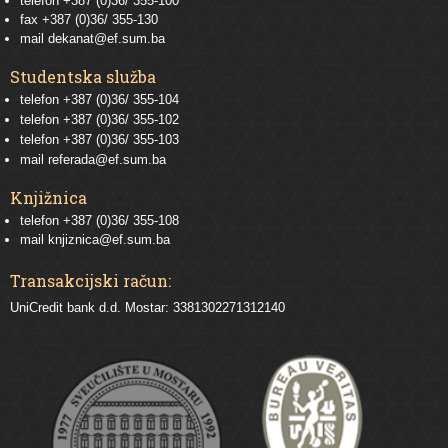
telefon +387 (0)36/ 355-100
fax +387 (0)36/ 355-130
mail
dekanat@ef.sum.ba
Studentska služba
telefon
+387 (0)36/ 355-104
telefon
+387 (0)36/ 355-102
telefon
+387 (0)36/ 355-103
mail
referada@ef.sum.ba
Knjižnica
telefon +387 (0)36/ 355-108
mail
knjiznica@ef.sum.ba
Transakcijski račun:
UniCredit bank d.d. Mostar: 3381302271312140