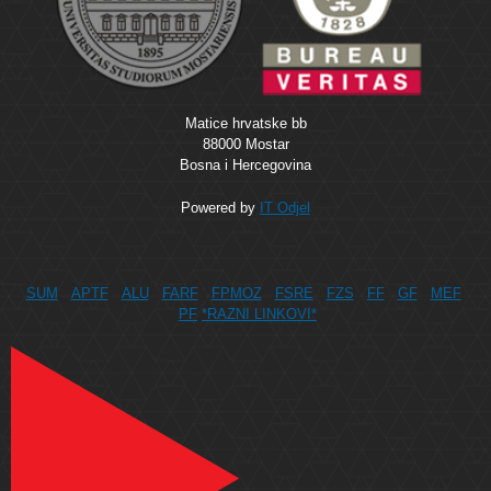
Matice hrvatske bb
88000 Mostar
Bosna i Hercegovina
Powered by
IT Odjel
SUM
APTF
ALU
FARF
FPMOZ
FSRE
FZS
FF
GF
MEF
PF
*RAZNI LINKOVI*