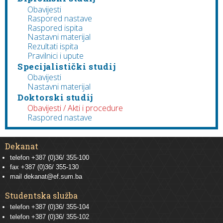
Obavijesti
Raspored nastave
Raspored ispita
Nastavni materijal
Rezultati ispita
Pravilnici i upute
Specijalistički studij
Obavijesti
Nastavni materijal
Doktorski studij
Obavijesti / Akti i procedure
Raspored nastave
Dekanat
telefon +387 (0)36/ 355-100
fax +387 (0)36/ 355-130
mail
dekanat@ef.sum.ba
Studentska služba
telefon
+387 (0)36/ 355-104
telefon
+387 (0)36/ 355-102