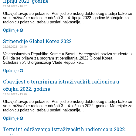
lipnju 2022. godine
27.04.2022 - 10:37
Obavještavaju se polaznici Poslijediplomskog doktorskog studija kako će
se istraživačke radionice održati 3. i 4. lipnja 2022. godine.Materijale za
radionicu polaznici trebaju poslati najkasnije...
Opširnije
Stipendije Global Korea 2022
25.02.2022 - 08:40
Veleposlanstvo Republike Koreje u Bosni i Hercegovini poziva studente iz
BiH da se prijave za program stipendiranja „2022 Global Korea
Scholarship“. U organizaciji Vlade Republike...
Opširnije
Obavijest o terminima istraživačkih radionica u
ožujku 2022. godine
13.01.2022 - 13:29
Obavještavaju se polaznici Poslijediplomskog doktorskog studija kako će
se istraživačke radionice održati 3. i 4. ožujka 2022. godine. Materijale za
radionicu polaznici trebaju poslati najkasnije...
Opširnije
Termini održavanja istraživačkih radionica u 2022.