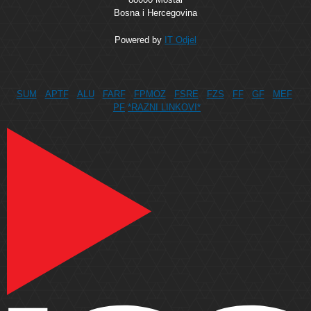
Bosna i Hercegovina
Powered by
IT Odjel
SUM
APTF
ALU
FARF
FPMOZ
FSRE
FZS
FF
GF
MEF
PF
*RAZNI LINKOVI*