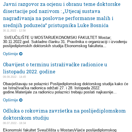
Javni razgovor za ocjenu i obranu teme doktorske
disertacije pod nazivom : „Utjecaj sustava
nagrađivanja na poslovne performanse malih i
srednjih poduzeća“ pristupnika Luke Bosnića
30.11.2022 - 12:58
SVEUČILIŠTE U MOSTARUEKONOMSKI FAKULTET Mostar;
30.11.2022.god. Sukladno članku 31. Pravilnika o organizaciji i izvođenju
poslijediplomskih doktorskih studija Ekonomskog fakulteta...
Opširnije
Obavijest o terminu istraživačke radionice u
listopadu 2022. godine
09.09.2022 - 14:45
Obavještavaju se polaznici Poslijediplomskog doktorskog studija kako će
se Istraživačka radionica održati 27. i 28. listopada 2022.
godine.Materijale za radionicu polaznici trebaju poslati najkasnije...
Opširnije
Odluka o rokovima završetka na poslijediplomskom
doktorskom studiju
06.07.2022 - 18:34
Ekonomski fakultet Sveučilišta u MostaruVijeće poslijediplomskog