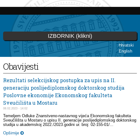
Skip to
main
content
IZBORNIK (klikni)
Hrvatski
English
You are here
Obavijesti
Rezultati selekcijskog postupka za upis na II.
generaciju poslijediplomskog doktorskog studija
Poslovne ekonomije Ekonomskog fakulteta
Sveučilišta u Mostaru
08.02.2023 - 14:02
Temeljem Odluke Znanstveno-nastavnog vijeća Ekonomskog fakulteta
Sveučilišta u Mostaru o upisu II. generacije poslijediplomskog doktorskog
studija u akademskoj 2022./2023.godini ur. broj: 02-155-01/...
Opširnije