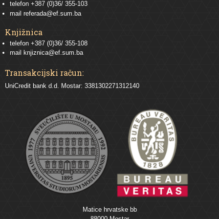
telefon
+387 (0)36/ 355-103
mail
referada@ef.sum.ba
Knjižnica
telefon +387 (0)36/ 355-108
mail
knjiznica@ef.sum.ba
Transakcijski račun:
UniCredit bank d.d. Mostar: 3381302271312140
Matice hrvatske bb
88000 Mostar