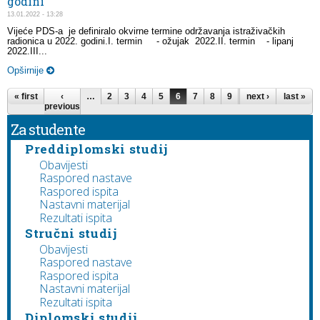
godini
13.01.2022 - 13:28
Vijeće PDS-a je definiralo okvirne termine održavanja istraživačkih
radionica u 2022. godini.I. termin - ožujak 2022.II. termin - lipanj
2022.III...
Opširnije
Pages
« first
‹
…
2
3
4
5
6
7
8
9
10
next ›
…
last »
previous
Za studente
Preddiplomski studij
Obavijesti
Raspored nastave
Raspored ispita
Nastavni materijal
Rezultati ispita
Stručni studij
Obavijesti
Raspored nastave
Raspored ispita
Nastavni materijal
Rezultati ispita
Diplomski studij