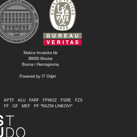
Matice hrvatske bb
88000 Mostar
Bosna i Hercegovina
Powered by
IT Odjel
M
APTF
ALU
FARF
FPMOZ
FSRE
FZS
FF
GF
MEF
PF
*RAZNI LINKOVI*