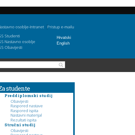
astavno osoblje-Intranet
Pristup e-mailu
SS Studenti
Hrvatski
SS Nastavno osoblje
English
SS Obavijesti
Search form
Search
Za studente
Preddiplomski studij
Obavijesti
Raspored nastave
Raspored ispita
Nastavni materijal
Rezultati ispita
Stručni studij
Obavijesti