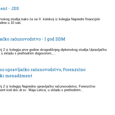
ent - JDS
skog studija kako će se II. kolokvij iz kolegija Napredni financijski
ine u 10 sati.
jačko računovodstvo - I god DDM
ij 2 iz kolegija prve godine dvogodišnjeg diplomskog studija Upravljačko
 u skladu s prethodnim dogovorom,...
no upravljačko računovodstvo, Forenzično
ski menadžment
ij 2 iz kolegija Napredno upravljačko računovodstvo, Forenzično
t kod doc.dr.sc. Maja Letica, u skladu s prethodnim...