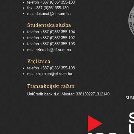
telefon +387 (0)36/ 355-100
fax +387 (0)36/ 355-130
mail
dekanat@ef.sum.ba
Studentska služba
telefon
+387 (0)36/ 355-104
telefon
+387 (0)36/ 355-102
telefon
+387 (0)36/ 355-103
mail
referada@ef.sum.ba
Knjižnica
telefon +387 (0)36/ 355-108
mail
knjiznica@ef.sum.ba
Transakcijski račun:
UniCredit bank d.d. Mostar: 3381302271312140
SU