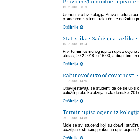
Pravo međunarodne trgovine -
19.02.2018 - 08:59
Usmeni ispit iz kolegija Pravo međunarodne
pismenom ispitnom roku će se održati u po
Opširnije
Statistika - Sadržajna razlika 
15.02.2018 - 16:24
Prvi termin usmenog ispita i upisa ocjena za
utorak, 20.2.2018. u 16:00, a drugi termin 
Opširnije
Računovodstvo odgovornosti - 
01.02.2018 - 14:50
Obaviještavaju se studenti da će se upis 
položili preko kolokvija u akademskoj 2017/
Opširnije
Termin upisa ocjene iz kolegij
29.01.2018 - 14:46
Mole se svi studenti koji su obavili struč
obavljenoj stručnoj praksi na upis ocjene 2
Opširnije