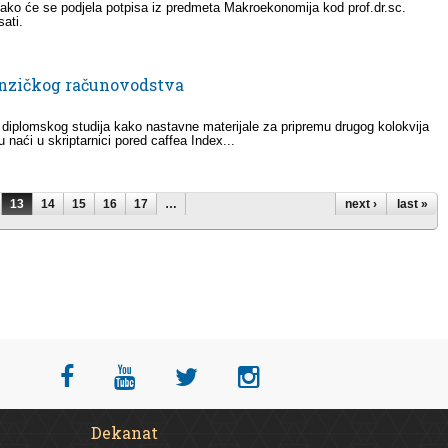
ako će se podjela potpisa iz predmeta Makroekonomija kod prof.dr.sc.
sati.
renzičkog računovodstva
 diplomskog studija kako nastavne materijale za pripremu drugog kolokvija
naći u skriptarnici pored caffea Index...
13
14
15
16
17
…
next ›
last »
Dekanat