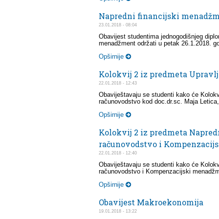
Napredni financijski menadžm
23.01.2018 - 08:04
Obavijest studentima jednogodišnjeg diplom
menadžment održati u petak 26.1.2018. god
Opširnije
Kolokvij 2 iz predmeta Upravl
22.01.2018 - 12:43
Obaviještavaju se studenti kako će Kolokv
računovodstvo kod doc.dr.sc. Maja Letica,
Opširnije
Kolokvij 2 iz predmeta Napred
računovodstvo i Kompenzacij
22.01.2018 - 12:40
Obaviještavaju se studenti kako će Kolokv
računovodstvo i Kompenzacijski menadžmen
Opširnije
Obavijest Makroekonomija
19.01.2018 - 13:22