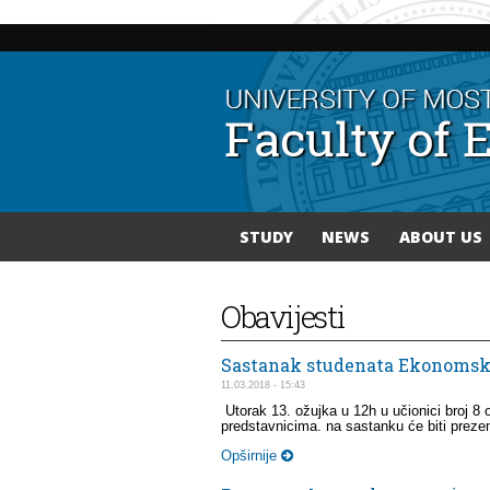
STUDY
NEWS
ABOUT US
You are here
Obavijesti
Sastanak studenata Ekonomsko
11.03.2018 - 15:43
Utorak 13. ožujka u 12h u učionici broj 8
predstavnicima. na sastanku će biti prezen
Opširnije