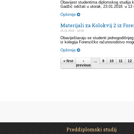
Obavijest studentima diplomskog studija k
Gadžić održati u utorak, 23.01.2018. u 13 
Opširnije
Materijali za Kolokvij 2 iz Fo
16.01.2018 - 16:09
Obaviještavaju se studenti jednogodišnjeg
iz kolegija Forenzičko računovodstvo mogu 
Opširnije
Pages
« first
‹
…
9
10
11
12
previous
Preddiplomski studij