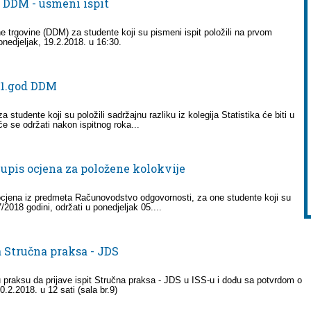
 DDM - usmeni ispit
 trgovine (DDM) za studente koji su pismeni ispit položili na prvom
nedjeljak, 19.2.2018. u 16:30.
- 1.god DDM
 studente koji su položili sadržajnu razliku iz kolegija Statistika će biti u
će se održati nakon ispitnog roka...
upis ocjena za položene kolokvije
ocjena iz predmeta Računovodstvo odgovornosti, za one studente koji su
2018 godini, održati u ponedjeljak 05....
a Stručna praksa - JDS
nu praksu da prijave ispit Stručna praksa - JDS u ISS-u i dođu sa potvrdom o
0.2.2018. u 12 sati (sala br.9)