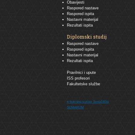
Obavijesti
Raspored nastave
Raspored ispita
Nastavni materijal
Rezultati ispita
Diplomski studij
Raspored nastave
Raspored ispita
Nastavni materijal
Rezultati ispita
Pravilnici i upute
ISS profesori
Fakultetske službe
e-learning sustav
Sveučilišta
SUMARUM