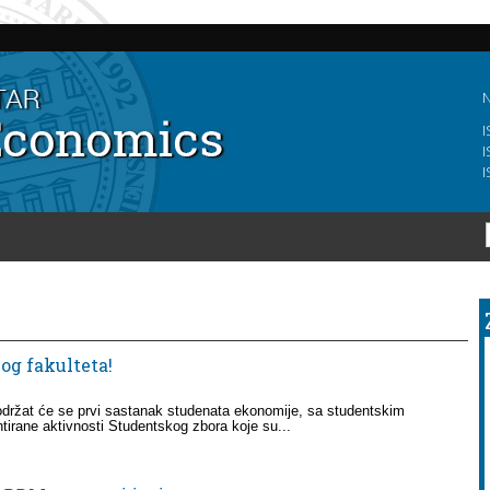
Skip to
main
content
N
I
I
I
g fakulteta!
 održat će se prvi sastanak studenata ekonomije, sa studentskim
tirane aktivnosti Studentskog zbora koje su...