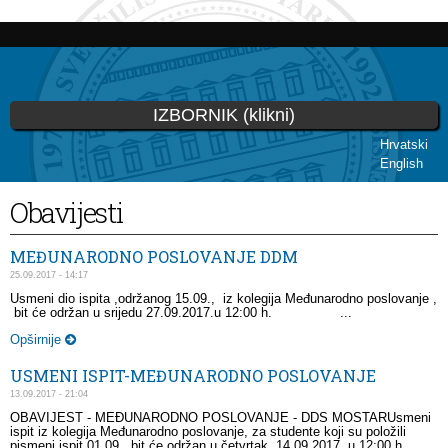
Skip to
main
content
IZBORNIK (klikni)
Hrvatski
English
You are here
Obavijesti
MEĐUNARODNO POSLOVANJE DDM
25.09.2017 - 14:17
Usmeni dio ispita ,održanog 15.09., iz kolegija Međunarodno poslovanje ,
bit će održan u srijedu 27.09.2017.u 12:00 h. ...
Opširnije
USMENI ISPIT-MEĐUNARODNO POSLOVANJE
13.09.2017 - 21:04
OBAVIJEST - MEĐUNARODNO POSLOVANJE - DDS MOSTARUsmeni
ispit iz kolegija Međunarodno poslovanje, za studente koji su položili
pismeni ispit 01.09., bit će održan u četvrtak ,14.09.2017. u 12:00 h....