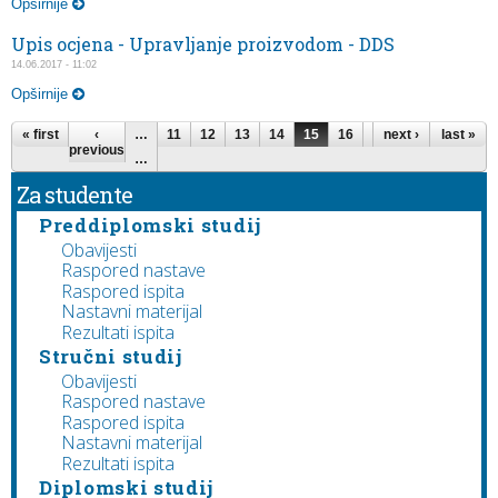
Opširnije
Upis ocjena - Upravljanje proizvodom - DDS
14.06.2017 - 11:02
Opširnije
Pages
« first
‹
…
11
12
13
14
15
16
17
next ›
18
last »
19
previous
…
Za studente
Preddiplomski studij
Obavijesti
Raspored nastave
Raspored ispita
Nastavni materijal
Rezultati ispita
Stručni studij
Obavijesti
Raspored nastave
Raspored ispita
Nastavni materijal
Rezultati ispita
Diplomski studij