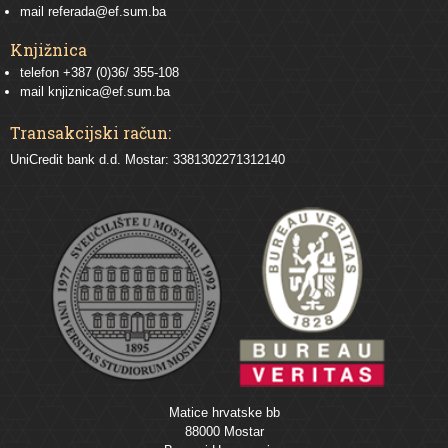
mail
referada@ef.sum.ba
Knjižnica
telefon +387 (0)36/ 355-108
mail
knjiznica@ef.sum.ba
Transakcijski račun:
UniCredit bank d.d. Mostar: 3381302271312140
Matice hrvatske bb
88000 Mostar