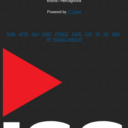
Bosna i Hercegovina
Powered by
IT Odjel
SUM
APTF
ALU
FARF
FPMOZ
FSRE
FZS
FF
GF
MEF
PF
*RAZNI LINKOVI*