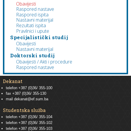
Obavijesti
Raspored nastave
Raspored ispita
Nastavni materijal
Rezultati ispita
Pravilnici i upute
Specijalistički studij
Obavijesti
Nastavni materijal
Doktorski studij
Obavijesti / Akti i procedure
Raspored nastave
Dekanat
telefon +387 (0)36/ 355-100
fax +387 (0)36/ 355-130
mail
dekanat@ef.sum.ba
Studentska služba
telefon
+387 (0)36/ 355-104
telefon
+387 (0)36/ 355-102
telefon
+387 (0)36/ 355-103