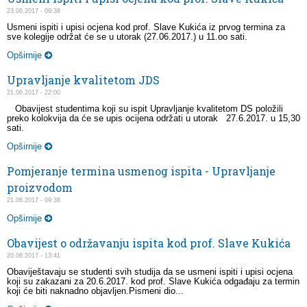
23.06.2017 - 09:38
Usmeni ispiti i upisi ocjena kod prof. Slave Kukića iz prvog termina za
sve kolegije održat će se u utorak (27.06.2017.) u 11.oo sati.
Opširnije
Upravljanje kvalitetom JDS
21.06.2017 - 22:00
Obavijest studentima koji su ispit Upravljanje kvalitetom DS položili
preko kolokvija da će se upis ocijena održati u utorak 27.6.2017. u 15,30
sati.
Opširnije
Pomjeranje termina usmenog ispita - Upravljanje
proizvodom
21.06.2017 - 09:38
Opširnije
Obavijest o održavanju ispita kod prof. Slave Kukića
20.06.2017 - 13:41
Obaviještavaju se studenti svih studija da se usmeni ispiti i upisi ocjena
koji su zakazani za 20.6.2017. kod prof. Slave Kukića odgađaju za termin
koji će biti naknadno objavljen.Pismeni dio...