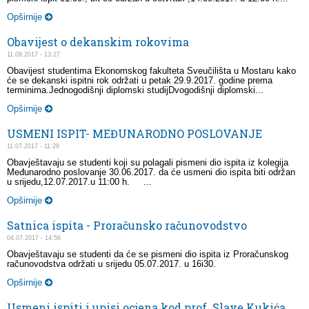
Opširnije
Obavijest o dekanskim rokovima
11.09.2017 - 13:27
Obavijest studentima Ekonomskog fakulteta Sveučilišta u Mostaru kako
će se dekanski ispitni rok održati u petak 29.9.2017. godine prema
terminima.Jednogodišnji diplomski studijDvogodišnji diplomski...
Opširnije
USMENI ISPIT- MEĐUNARODNO POSLOVANJE
11.07.2017 - 11:29
Obavještavaju se studenti koji su polagali pismeni dio ispita iz kolegija
Međunarodno poslovanje 30.06.2017. da će usmeni dio ispita biti održan
u srijedu,12.07.2017.u 11:00 h. ...
Opširnije
Satnica ispita - Proračunsko računovodstvo
04.07.2017 - 14:56
Obavještavaju se studenti da će se pismeni dio ispita iz Proračunskog
računovodstva održati u srijedu 05.07.2017. u 16i30.
Opširnije
Usmeni ispiti i upisi ocjena kod prof. Slave Kukića