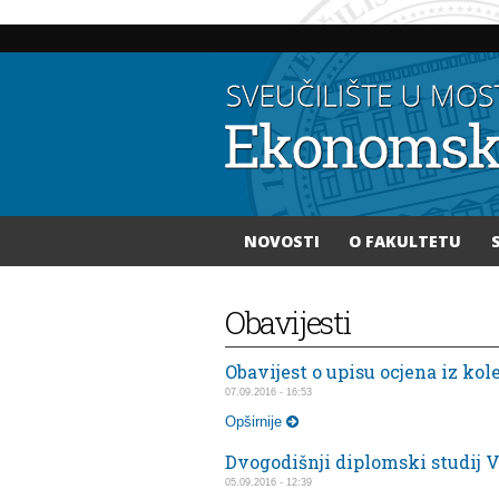
NOVOSTI
O FAKULTETU
Vi ste ovdje
Obavijesti
Obavijest o upisu ocjena iz kol
07.09.2016 - 16:53
Opširnije
Dvogodišnji diplomski studij V
05.09.2016 - 12:39