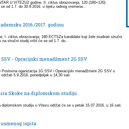
 U VITEZU2 godine, II. ciklus obrazovanja, 120 (180+120)
 se od 1.7. do 30.9.2016. u tijeku radnog vremena...
akademsku 2016./2017. godinu
I. ciklus obrazovanja, 180 ECTSZa kandidate koji žele studirati stručni
 na stručni studij vršit će se od 1.7. do...
a SSV - Opracijski menadžment 2G SSV
pite Poslovna oganizacija 1G SSV i Operacijski menadžment 2G SSV u
 održati 5.9.2016. ponedjeljak u 14,30 sati.
mira Skoke na diplomskom studiju
a diplomskom studiju u Vitezu održat će se u petak 15.07.2016. u 16 sati.
 usmenog ispita