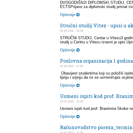
DVOGODIŠNJI DIPLOMSKI STUDIJ, CENTAR
ECTSPrijave za diplomski studij primat će
Opširnije
Stručni studij Vitez - upisi u 
05.09.2016 - 12:38
STRUČNI STUDIJ, Centar u Vitezu3 godine, 
studij u Centru u Vitezu izravni je upis.Upis
Opširnije
Poslovna organizacija 1 godin
02.09.2016 - 11:29
Obavijest studentima koji su položili is
lipnju i srpnju da će se usmeni/upis ocjene
Opširnije
Usmeni ispiti kod prof. Brani
14.07.2016 - 12:49
Usmeni ispiti kod prof. Branimira Skoke n
Opširnije
Računovodstvo poreza_termin
10.07.2016 - 11:24