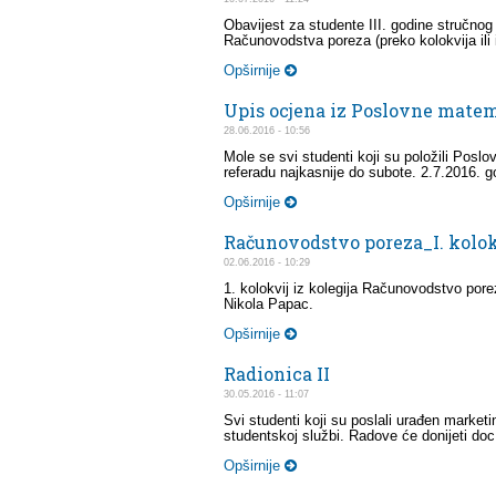
Obavijest za studente III. godine stručnog 
Računovodstva poreza (preko kolokvija ili i
Opširnije
Upis ocjena iz Poslovne mate
28.06.2016 - 10:56
Mole se svi studenti koji su položili Posl
referadu najkasnije do subote. 2.7.2016. g
Opširnije
Računovodstvo poreza_I. kolok
02.06.2016 - 10:29
1. kolokvij iz kolegija Računovodstvo porez
Nikola Papac.
Opširnije
Radionica II
30.05.2016 - 11:07
Svi studenti koji su poslali urađen marketi
studentskoj službi. Radove će donijeti doc
Opširnije