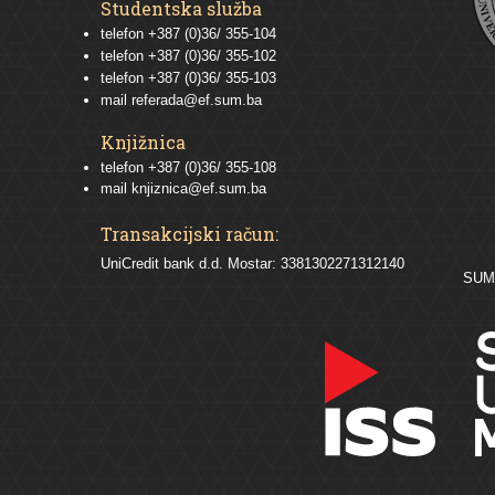
Studentska služba
telefon
+387 (0)36/ 355-104
telefon
+387 (0)36/ 355-102
telefon
+387 (0)36/ 355-103
mail
referada@ef.sum.ba
Knjižnica
telefon +387 (0)36/ 355-108
mail
knjiznica@ef.sum.ba
Transakcijski račun:
UniCredit bank d.d. Mostar: 3381302271312140
SU