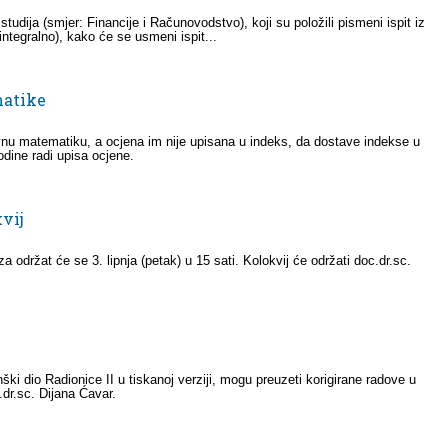
studija (smjer: Financije i Računovodstvo), koji su položili pismeni ispit iz
ntegralno), kako će se usmeni ispit...
matike
ovnu matematiku, a ocjena im nije upisana u indeks, da dostave indekse u
odine radi upisa ocjene.
vij
a održat će se 3. lipnja (petak) u 15 sati. Kolokvij će održati doc.dr.sc.
nški dio Radionice II u tiskanoj verziji, mogu preuzeti korigirane radove u
.dr.sc. Dijana Ćavar.