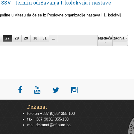
 SSV - termin održavanja 1. kolokvija i nastave
odine u Vitezu da će se iz Poslovne organizacije nastava i 1. kolokvij
6
27
28
29
30
31
…
sljedeća
zadnja »
›
Dekanat
telefon +387 (0)36/ 355-100
fax +387 (0)36/ 355-130
mail
dekanat@ef.sum.ba