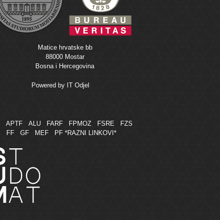
Matice hrvatske bb
88000 Mostar
Bosna i Hercegovina
Powered by
IT Odjel
M
APTF
ALU
FARF
FPMOZ
FSRE
FZS
FF
GF
MEF
PF
*RAZNI LINKOVI*