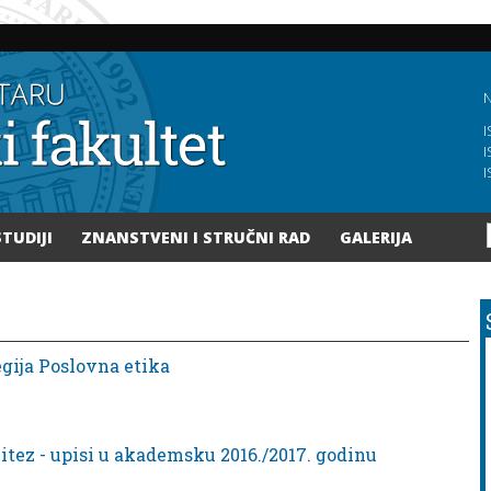
Skoči
na
glavni
sadržaj
N
I
I
I
STUDIJI
ZNANSTVENI I STRUČNI RAD
GALERIJA
egija Poslovna etika
itez - upisi u akademsku 2016./2017. godinu