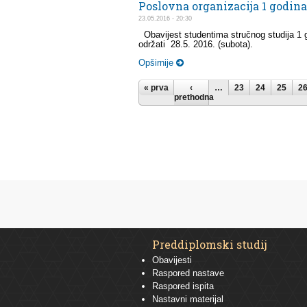
Poslovna organizacija 1 godina
23.05.2016 - 20:30
Obavijest studentima stručnog studija 1 g
održati 28.5. 2016. (subota).
Opširnije
Stranice
« prva
‹
…
23
24
25
2
prethodna
Preddiplomski studij
Obavijesti
Raspored nastave
Raspored ispita
Nastavni materijal