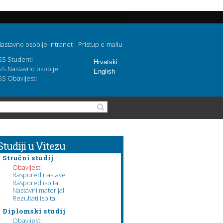
astavno osoblje-Intranet
Pristup e-mailu
SS Studenti
Hrvatski
SS Nastavno osoblje
English
SS Obavijesti
Obrazac pretraživanja
Pretraga
Studiji u Vitezu
Stručni studij
Obavijesti
Raspored nastave
Raspored ispita
Nastavni materijal
Rezultati ispita
Diplomski studij
Obavijesti