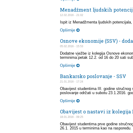
Menadžment ljudskih potencija
12.02.2016 - 21:02
Ispit iz Menadžmenta ljudskih potencijala,
Opširnije
Osnove ekonomije (SSV) - doda
05.02.2016 - 15:53
Dodatne vježbe iz kolegija Osnove ekonomi
terminima:petak 12.2. od 16 do 20 sati su
Opširnije
Bankarsko poslovanje - SSV
21.01.2016 - 17:24
Obavijest studentima III. godine stručnog s
poslovanje održati u subotu 23.1.2016. go
Opširnije
Obavijest o nastavi iz kolegija
18.01.2016 - 09:25
Obavijest studentima prve godine stručnog
26.1. 2015 u terminima kao na rasporedu.