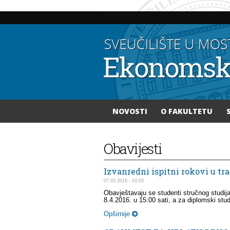
NOVOSTI
O FAKULTETU
Vi ste ovdje
Obavijesti
Izvanredni ispitni rokovi u tr
07.03.2016 - 10:03
Obavještavaju se studenti stručnog studija 
8.4.2016. u 15:00 sati, a za diplomski stud
Opširnije