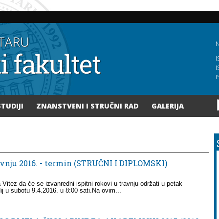
Skoči
na
glavni
sadržaj
N
I
I
I
STUDIJI
ZNANSTVENI I STRUČNI RAD
GALERIJA
avnju 2016. - termin (STRUČNI I DIPLOMSKI)
Vitez da će se izvanredni ispitni rokovi u travnju održati u petak
ij u subotu 9.4.2016. u 8:00 sati.Na ovim...