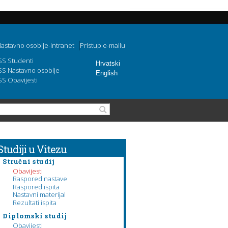
astavno osoblje-Intranet
Pristup e-mailu
SS Studenti
Hrvatski
SS Nastavno osoblje
English
SS Obavijesti
Obrazac pretraživanja
Pretraga
Studiji u Vitezu
Stručni studij
Obavijesti
Raspored nastave
Raspored ispita
Nastavni materijal
Rezultati ispita
Diplomski studij
Obavijesti