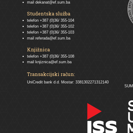
mail
dekanat@ef.sum.ba
Studentska služba
telefon
+387 (0)36/ 355-104
telefon
+387 (0)36/ 355-102
telefon
+387 (0)36/ 355-103
mail
referada@ef.sum.ba
Knjižnica
telefon +387 (0)36/ 355-108
mail
knjiznica@ef.sum.ba
Transakcijski račun:
UniCredit bank d.d. Mostar: 3381302271312140
SU