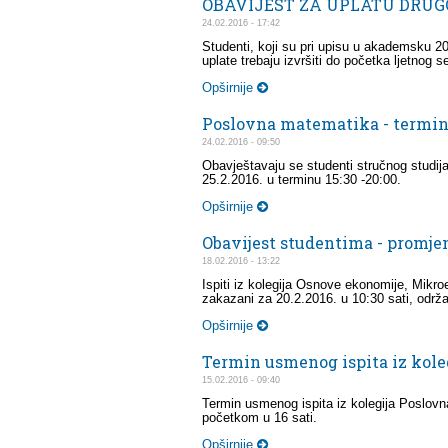
OBAVIJEST ZA UPLATU DRUGO
24.02.2016 - 17:42
Studenti, koji su pri upisu u akademsku 20
uplate trebaju izvršiti do početka ljetnog 
Opširnije
Poslovna matematika - termin
24.02.2016 - 09:50
Obavještavaju se studenti stručnog studij
25.2.2016. u terminu 15:30 -20:00.
Opširnije
Obavijest studentima - promje
18.02.2016 - 13:22
Ispiti iz kolegija Osnove ekonomije, Mik
zakazani za 20.2.2016. u 10:30 sati, održa
Opširnije
Termin usmenog ispita iz kole
15.02.2016 - 09:40
Termin usmenog ispita iz kolegija Poslovna
početkom u 16 sati.
Opširnije