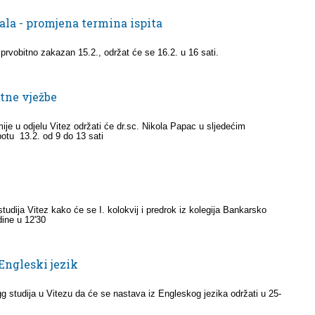
la - promjena termina ispita
 prvobitno zakazan 15.2., održat će se 16.2. u 16 sati.
tne vježbe
je u odjelu Vitez održati će dr.sc. Nikola Papac u sljedećim
botu 13.2. od 9 do 13 sati
tudija Vitez kako će se I. kolokvij i predrok iz kolegija Bankarsko
dine u 12'30
 Engleski jezik
g studija u Vitezu da će se nastava iz Engleskog jezika održati u 25-