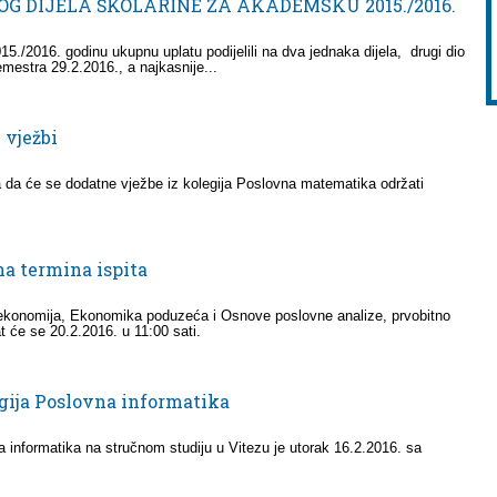
G DIJELA ŠKOLARINE ZA AKADEMSKU 2015./2016.
15./2016. godinu ukupnu uplatu podijelili na dva jednaka dijela, drugi dio
semestra 29.2.2016., a najkasnije...
 vježbi
a da će se dodatne vježbe iz kolegija Poslovna matematika održati
na termina ispita
roekonomija, Ekonomika poduzeća i Osnove poslovne analize, prvobitno
t će se 20.2.2016. u 11:00 sati.
gija Poslovna informatika
 informatika na stručnom studiju u Vitezu je utorak 16.2.2016. sa