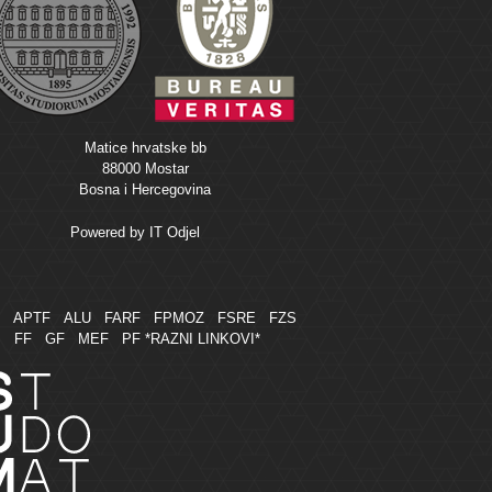
Matice hrvatske bb
88000 Mostar
Bosna i Hercegovina
Powered by
IT Odjel
M
APTF
ALU
FARF
FPMOZ
FSRE
FZS
FF
GF
MEF
PF
*RAZNI LINKOVI*