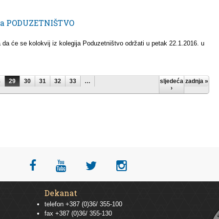
gija PODUZETNIŠTVO
 da će se kolokvij iz kolegija Poduzetništvo održati u petak 22.1.2016. u
8
29
30
31
32
33
…
sljedeća
zadnja »
›
Dekanat
telefon +387 (0)36/ 355-100
fax +387 (0)36/ 355-130