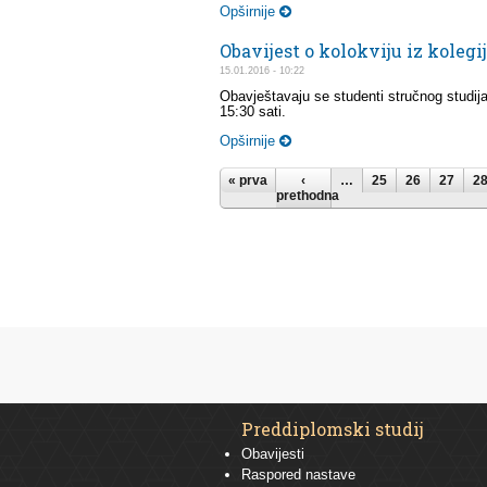
Opširnije
Obavijest o kolokviju iz kole
15.01.2016 - 10:22
Obavještavaju se studenti stručnog studija
15:30 sati.
Opširnije
Stranice
« prva
‹
…
25
26
27
2
prethodna
Preddiplomski studij
Obavijesti
Raspored nastave