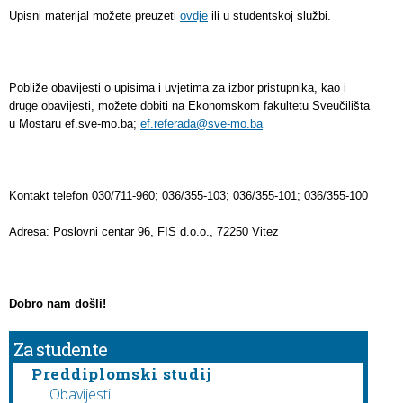
Upisni materijal možete preuzeti
ovdje
ili u studentskoj službi.
Pobliže obavijesti o upisima i uvjetima za izbor pristupnika, kao i
druge obavijesti, možete dobiti na Ekonomskom fakultetu Sveučilišta
u Mostaru ef.sve-mo.ba;
ef.referada@sve-mo.ba
Kontakt telefon 030/711-960; 036/355-103; 036/355-101; 036/355-100
Adresa: Poslovni centar 96, FIS d.o.o., 72250 Vitez
Dobro nam došli!
Za studente
Preddiplomski studij
Obavijesti