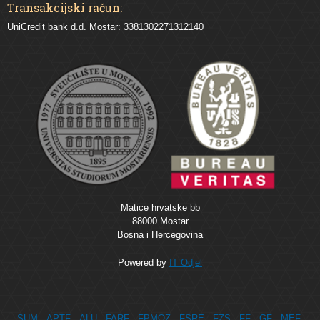
Transakcijski račun:
UniCredit bank d.d. Mostar: 3381302271312140
Matice hrvatske bb
88000 Mostar
Bosna i Hercegovina
Powered by
IT Odjel
SUM
APTF
ALU
FARF
FPMOZ
FSRE
FZS
FF
GF
MEF