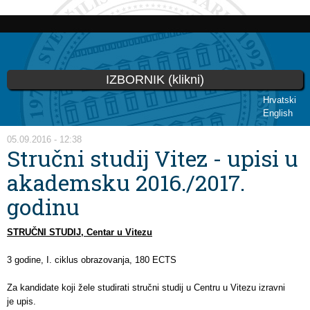
Skoči
na
glavni
sadržaj
IZBORNIK (klikni)
Hrvatski
English
Vi ste ovdje
05.09.2016 - 12:38
Stručni studij Vitez - upisi u
akademsku 2016./2017.
godinu
STRUČNI STUDIJ, Centar u Vitezu
3 godine, I. ciklus obrazovanja, 180 ECTS
Za kandidate koji žele studirati stručni studij u Centru u Vitezu izravni
je upis.