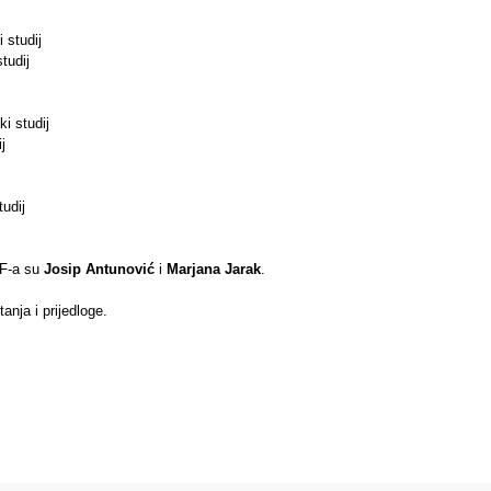
 studij
tudij
i studij
j
tudij
EF-a su
Josip Antunović
i
Marjana Jarak
.
anja i prijedloge.