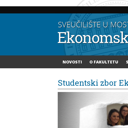
NOVOSTI
O FAKULTETU
Vi ste ovdje
Studentski zbor E