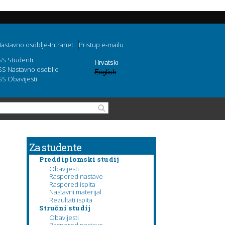
astavno osoblje-Intranet
Pristup e-mailu
SS Studenti
Hrvatski
SS Nastavno osoblje
English
SS Obavijesti
Obrazac pretraživanja
Pretraga
Za studente
Preddiplomski studij
Obavijesti
Raspored nastave
Raspored ispita
Nastavni materijal
Rezultati ispita
Stručni studij
Obavijesti