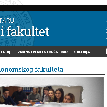
Skoči
na
glavni
sadržaj
N
I
I
I
STUDIJI
ZNANSTVENI I STRUČNI RAD
GALERIJA
konomskog fakulteta