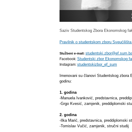
Saziv Studentskog Zbora Ekonomskog fak
Pravilnik o studentskom zboru Sveućilišta
studentski.zbor@ef.sum.b
Službeni e-mail:
Studentski zbor Ekonomskog fak
Facebook:
studentskizbor_ef_sum
Instagram:
Imenovani su članovi Studentskog zbora 
godinu:
1. godina
-Manuela Ivanković, predstavnica, preddip
-Grgo Kvesić, zamjenik, preddiplomski stu
2. godina
-Ilka Marić, predstavnica, preddiplomski st
-Tomislav Vučić, zamjenik, stručni studij