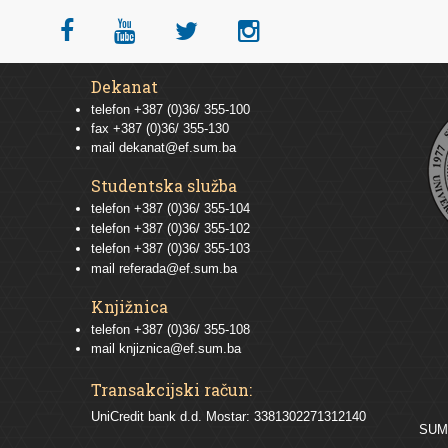
Dekanat
telefon +387 (0)36/ 355-100
fax +387 (0)36/ 355-130
mail
dekanat@ef.sum.ba
Studentska služba
telefon
+387 (0)36/ 355-104
telefon
+387 (0)36/ 355-102
telefon
+387 (0)36/ 355-103
mail
referada@ef.sum.ba
Knjižnica
telefon +387 (0)36/ 355-108
mail
knjiznica@ef.sum.ba
Transakcijski račun:
UniCredit bank d.d. Mostar: 3381302271312140
SU