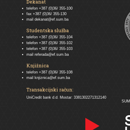
Dekanat
telefon +387 (0)36/ 355-100
fax +387 (0)36/ 355-130
mail
dekanat@ef.sum.ba
Studentska služba
telefon
+387 (0)36/ 355-104
telefon
+387 (0)36/ 355-102
telefon
+387 (0)36/ 355-103
mail
referada@ef.sum.ba
Knjižnica
telefon +387 (0)36/ 355-108
mail
knjiznica@ef.sum.ba
Transakcijski račun:
UniCredit bank d.d. Mostar: 3381302271312140
SU