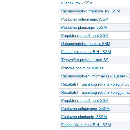
rujanski rok - SSM
Računovodstvo troskova_II9_SSM
Poslovno odlučivanje,3SSM
Poslovno planiranje, 3SSM
Projektni menadžment SSM
Računovodstvo poreza_SSM
Financijski sustav BiH - SSM
Trgovačko pravo - 1.god SS
Osnove poslovne analize
Računovodstveni informacijski sustav -
Rezultati I. rujanskog roka iz kolegija 
Rezultati I. rujanskog roka iz kolegija I
Projektni menadžment SSM
Poslovno odlučivanje, 3SSM
Poslovno planiranje, 3SSM
Financijski sustav BiH - SSM