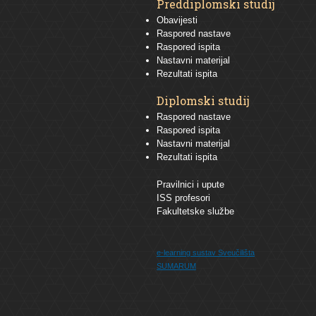
Preddiplomski studij
Obavijesti
Raspored nastave
Raspored ispita
Nastavni materijal
Rezultati ispita
Diplomski studij
Raspored nastave
Raspored ispita
Nastavni materijal
Rezultati ispita
Pravilnici i upute
ISS profesori
Fakultetske službe
e-learning sustav
Sveučilišta
SUMARUM