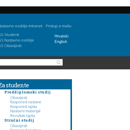
astavno osoblje-Intranet
Pristup e-mailu
SS Studenti
Hrvatski
SS Nastavno osoblje
English
SS Obavijesti
Obrazac pretraživanja
Pretraga
Za studente
Preddiplomski studij
Obavijesti
Raspored nastave
Raspored ispita
Nastavni materijal
Rezultati ispita
Stručni studij
Obavijesti