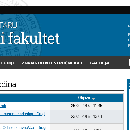
Skoči
na
glavni
sadržaj
N
I
I
I
STUDIJI
ZNANSTVENI I STRUČNI RAD
GALERIJA
godina
Objava
 rok
25.09.2015 - 11:45
ja Internet marketing - Drugi
23.09.2015 - 13:01
ija Odnosi s javnošću - Drugi