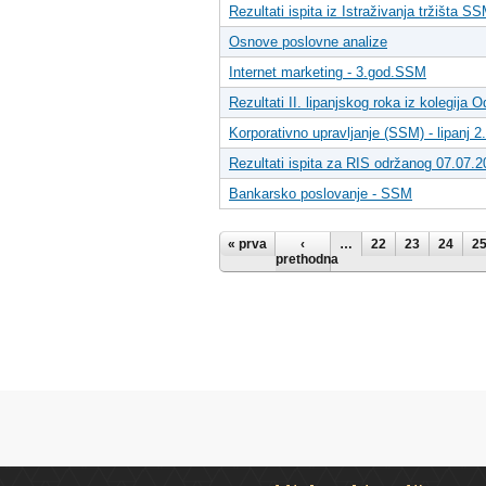
Rezultati ispita iz Istraživanja tržišta S
Osnove poslovne analize
Internet marketing - 3.god.SSM
Rezultati II. lipanjskog roka iz kolegija
Korporativno upravljanje (SSM) - lipanj 2.
Rezultati ispita za RIS održanog 07.07.
Bankarsko poslovanje - SSM
Stranice
« prva
‹
…
22
23
24
2
prethodna