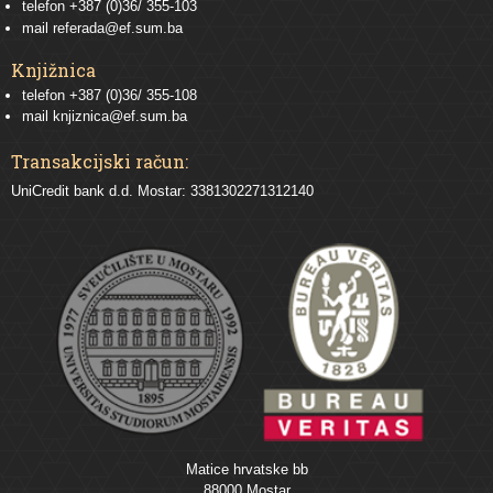
telefon
+387 (0)36/ 355-103
mail
referada@ef.sum.ba
Knjižnica
telefon +387 (0)36/ 355-108
mail
knjiznica@ef.sum.ba
Transakcijski račun:
UniCredit bank d.d. Mostar: 3381302271312140
Matice hrvatske bb
88000 Mostar