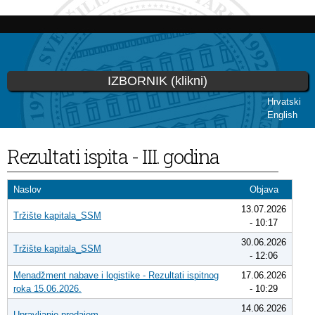
Skip to
main
content
IZBORNIK (klikni)
Hrvatski
English
You are here
Rezultati ispita - III. godina
Naslov
Objava
13.07.2026
Tržište kapitala_SSM
- 10:17
30.06.2026
Tržište kapitala_SSM
- 12:06
Menadžment nabave i logistike - Rezultati ispitnog
17.06.2026
roka 15.06.2026.
- 10:29
14.06.2026
Upravljanje prodajom