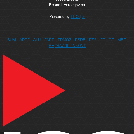
Bosna i Hercegovina
Powered by
IT Odjel
SUM
APTF
ALU
FARF
FPMOZ
FSRE
FZS
FF
GF
MEF
PF
*RAZNI LINKOVI*