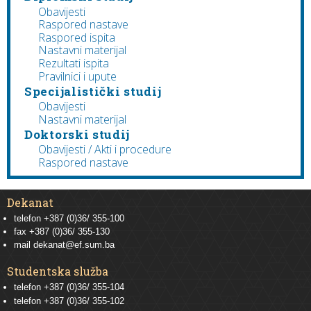
Obavijesti
Raspored nastave
Raspored ispita
Nastavni materijal
Rezultati ispita
Pravilnici i upute
Specijalistički studij
Obavijesti
Nastavni materijal
Doktorski studij
Obavijesti / Akti i procedure
Raspored nastave
Dekanat
telefon +387 (0)36/ 355-100
fax +387 (0)36/ 355-130
mail
dekanat@ef.sum.ba
Studentska služba
telefon
+387 (0)36/ 355-104
telefon
+387 (0)36/ 355-102