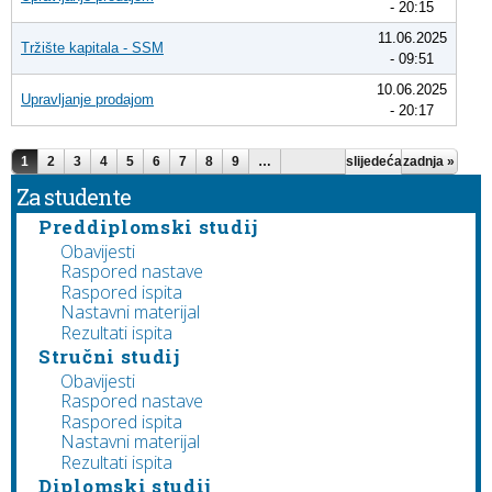
- 20:15
11.06.2025
Tržište kapitala - SSM
- 09:51
10.06.2025
Upravljanje prodajom
- 20:17
Pages
1
2
3
4
5
6
7
8
9
…
slijedeća
zadnja »
›
Za studente
Preddiplomski studij
Obavijesti
Raspored nastave
Raspored ispita
Nastavni materijal
Rezultati ispita
Stručni studij
Obavijesti
Raspored nastave
Raspored ispita
Nastavni materijal
Rezultati ispita
Diplomski studij