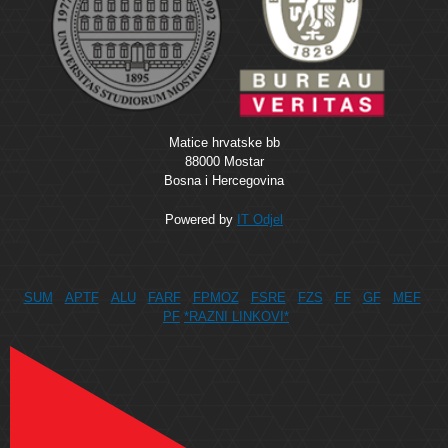
Matice hrvatske bb
88000 Mostar
Bosna i Hercegovina
Powered by
IT Odjel
SUM
APTF
ALU
FARF
FPMOZ
FSRE
FZS
FF
GF
MEF
PF
*RAZNI LINKOVI*