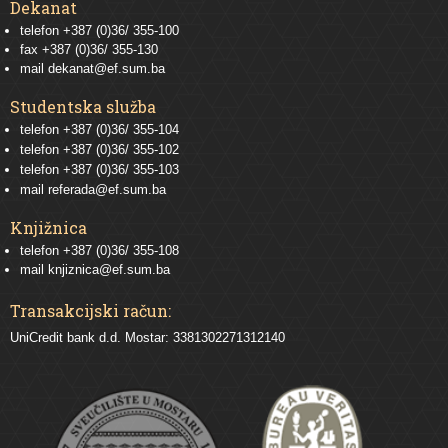
Dekanat
telefon +387 (0)36/ 355-100
fax +387 (0)36/ 355-130
mail
dekanat@ef.sum.ba
Studentska služba
telefon
+387 (0)36/ 355-104
telefon
+387 (0)36/ 355-102
telefon
+387 (0)36/ 355-103
mail
referada@ef.sum.ba
Knjižnica
telefon +387 (0)36/ 355-108
mail
knjiznica@ef.sum.ba
Transakcijski račun:
UniCredit bank d.d. Mostar: 3381302271312140