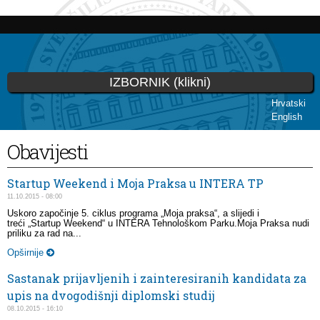
Skoči
na
glavni
sadržaj
IZBORNIK (klikni)
Hrvatski
English
Vi ste ovdje
Obavijesti
Startup Weekend i Moja Praksa u INTERA TP
11.10.2015 - 08:00
Uskoro započinje 5. ciklus programa „Moja praksa“, a slijedi i
treći „Startup Weekend“ u INTERA Tehnološkom Parku.Moja Praksa nudi
priliku za rad na...
Opširnije
Sastanak prijavljenih i zainteresiranih kandidata za
upis na dvogodišnji diplomski studij
08.10.2015 - 16:10