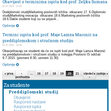
Obavijest o terminima ispita kod prof. Željka Šumana
01.07.2015 - 12:45
Dodiplomski studijMarketing poslovnih tržišta otkazano 17. 6.Diplomski
studijMarketing inovacija otkazano 18.6.Marketing poslovnih tržišta
18.6.Dakle studenti koji su se prijavili...
Opširnije
Termini ispita kod prof. Maje Lamza Maronić na
preddiplomskom i stručnom studiju
01.07.2015 - 10:56
Obavještavaju se studenti da će se ispiti kod prof. Maje Lamza Maronić
na preddiplomskom i stručnom studiju iz kolegija Poslovni IS održati
9.7.2015. (pismeni 8:30, usmeni 11:30)
Opširnije
Stranice
« prva
‹
…
16
17
18
19
20
21
22
sljedeća
23
zadnja »
24
prethodna
›
Za studente
Preddiplomski studij
Obavijesti
Raspored nastave
Raspored ispita