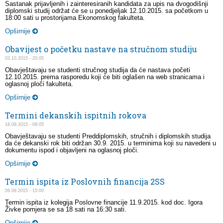
Sastanak prijavljenih i zainteresiranih kandidata za upis na dvogodišnji
diplomski studij održat će se u ponedjeljak 12.10.2015. sa početkom u
18:00 sati u prostorijama Ekonomskog fakulteta.
Opširnije
Obavijest o početku nastave na stručnom studiju
03.10.2015 - 20:05
Obavještavaju se studenti stručnog studija da će nastava početi
12.10.2015. prema rasporedu koji će biti oglašen na web stranicama i
oglasnoj ploči fakulteta.
Opširnije
Termini dekanskih ispitnih rokova
18.09.2015 - 09:05
Obavještavaju se studenti Preddiplomskih, stručnih i diplomskih studija
da će dekanski rok biti održan 30.9. 2015. u terminima koji su navedeni u
dokumentu ispod i objavljeni na oglasnoj ploči.
Opširnije
Termin ispita iz Poslovnih financija 2SS
09.09.2015 - 15:00
Termin ispita iz kolegija Poslovne financije 11.9.2015. kod doc. Igora
Živke pomjera se sa 18 sati na 16:30 sati.
Opširnije