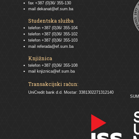
fax +387 (0)36/ 355-130
mail
dekanat@ef.sum.ba
Studentska služba
telefon
+387 (0)36/ 355-104
telefon
+387 (0)36/ 355-102
telefon
+387 (0)36/ 355-103
mail
referada@ef.sum.ba
Knjižnica
telefon +387 (0)36/ 355-108
mail
knjiznica@ef.sum.ba
Transakcijski račun:
UniCredit bank d.d. Mostar: 3381302271312140
SU