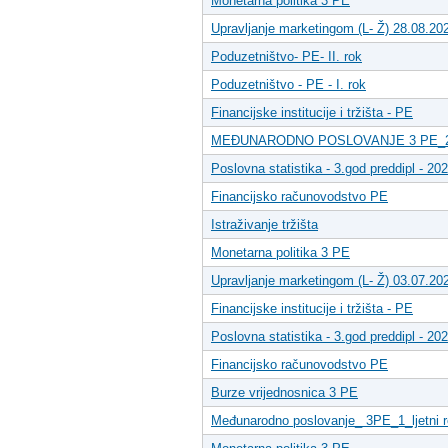
Monetarna politika 3 PE
Upravljanje marketingom (L- Ž) 28.08.20
Poduzetništvo- PE- II. rok
Poduzetništvo - PE - I. rok
Financijske institucije i tržišta - PE
MEĐUNARODNO POSLOVANJE 3 PE_2
Poslovna statistika - 3.god preddipl - 202
Financijsko računovodstvo PE
Istraživanje tržišta
Monetarna politika 3 PE
Upravljanje marketingom (L- Ž) 03.07.20
Financijske institucije i tržišta - PE
Poslovna statistika - 3.god preddipl - 202
Financijsko računovodstvo PE
Burze vrijednosnica 3 PE
Međunarodno poslovanje_ 3PE_1_ljetni 