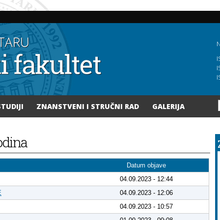
Skoči
na
glavni
sadržaj
N
I
I
I
STUDIJI
ZNANSTVENI I STRUČNI RAD
GALERIJA
godina
Datum objave
04.09.2023 - 12:44
E
04.09.2023 - 12:06
04.09.2023 - 10:57