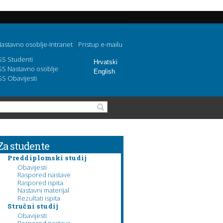
astavno osoblje-Intranet
Pristup e-mailu
SS Studenti
Hrvatski
SS Nastavno osoblje
English
SS Obavijesti
Obrazac pretraživanja
Pretraga
Za studente
Preddiplomski studij
Obavijesti
Raspored nastave
Raspored ispita
Nastavni materijal
Rezultati ispita
Stručni studij
Obavijesti