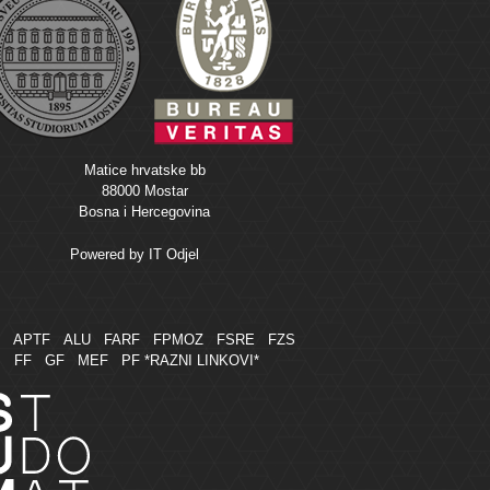
Matice hrvatske bb
88000 Mostar
Bosna i Hercegovina
Powered by
IT Odjel
M
APTF
ALU
FARF
FPMOZ
FSRE
FZS
FF
GF
MEF
PF
*RAZNI LINKOVI*