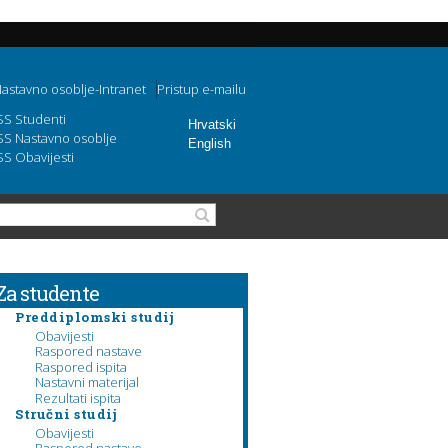
astavno osoblje-Intranet
Pristup e-mailu
SS Studenti
Hrvatski
SS Nastavno osoblje
English
SS Obavijesti
Obrazac pretraživanja
Pretraga
Za studente
Preddiplomski studij
Obavijesti
Raspored nastave
Raspored ispita
Nastavni materijal
Rezultati ispita
Stručni studij
Obavijesti