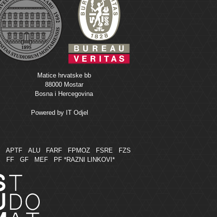
Matice hrvatske bb
88000 Mostar
Bosna i Hercegovina
Powered by
IT Odjel
M
APTF
ALU
FARF
FPMOZ
FSRE
FZS
FF
GF
MEF
PF
*RAZNI LINKOVI*