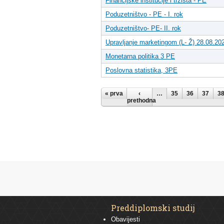
Financijske institucije i tržišta - PE
Poduzetništvo - PE - I. rok
Poduzetništvo- PE- II. rok
Upravljanje marketingom (L- Ž) 28.08.20
Monetarna politika 3 PE
Poslovna statistika, 3PE
Stranice
« prva
‹
…
35
36
37
3
prethodna
Preddiplomski studij
Obavijesti