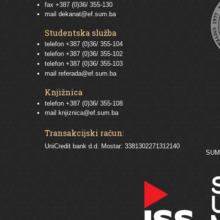
fax +387 (0)36/ 355-130
mail
dekanat@ef.sum.ba
Studentska služba
telefon
+387 (0)36/ 355-104
telefon
+387 (0)36/ 355-102
telefon
+387 (0)36/ 355-103
mail
referada@ef.sum.ba
Knjižnica
telefon +387 (0)36/ 355-108
mail
knjiznica@ef.sum.ba
Transakcijski račun:
UniCredit bank d.d. Mostar: 3381302271312140
SU