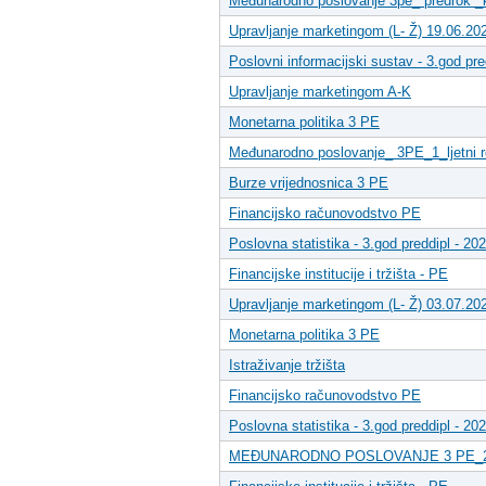
Međunarodno poslovanje 3pe_ predrok _k
Upravljanje marketingom (L- Ž) 19.06.20
Poslovni informacijski sustav - 3.god pred
Upravljanje marketingom A-K
Monetarna politika 3 PE
Međunarodno poslovanje_ 3PE_1_ljetni 
Burze vrijednosnica 3 PE
Financijsko računovodstvo PE
Poslovna statistika - 3.god preddipl - 202
Financijske institucije i tržišta - PE
Upravljanje marketingom (L- Ž) 03.07.20
Monetarna politika 3 PE
Istraživanje tržišta
Financijsko računovodstvo PE
Poslovna statistika - 3.god preddipl - 202
MEĐUNARODNO POSLOVANJE 3 PE_2