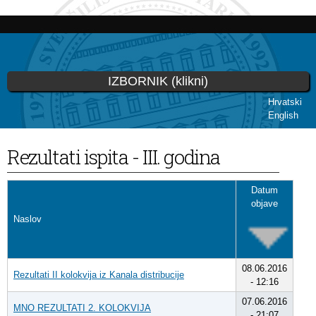
Skoči
na
glavni
sadržaj
IZBORNIK (klikni)
Hrvatski
English
Vi ste ovdje
Rezultati ispita - III. godina
Datum
objave
Naslov
08.06.2016
Rezultati II kolokvija iz Kanala distribucije
- 12:16
07.06.2016
MNO REZULTATI 2. KOLOKVIJA
- 21:07