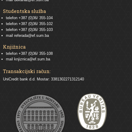
Studentska služba
telefon
+387 (0)36/ 355-104
telefon
+387 (0)36/ 355-102
telefon
+387 (0)36/ 355-103
mail
referada@ef.sum.ba
Knjižnica
telefon +387 (0)36/ 355-108
mail
knjiznica@ef.sum.ba
Transakcijski račun:
UniCredit bank d.d. Mostar: 3381302271312140