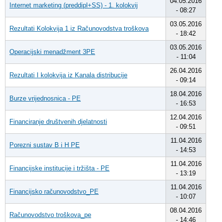
04.05.2016
Internet marketing (preddipl+SS) - 1. kolokvij
- 08:27
03.05.2016
Rezultati Kolokvija 1 iz Računovodstva troškova
- 18:42
03.05.2016
Operacijski menadžment 3PE
- 11:04
26.04.2016
Rezultati I kolokvija iz Kanala distribucije
- 09:14
18.04.2016
Burze vrijednosnica - PE
- 16:53
12.04.2016
Financiranje društvenih djelatnosti
- 09:51
11.04.2016
Porezni sustav B i H PE
- 14:53
11.04.2016
Financijske institucije i tržišta - PE
- 13:19
11.04.2016
Financijsko računovodstvo_PE
- 10:07
08.04.2016
Računovodstvo troškova_pe
- 14:46