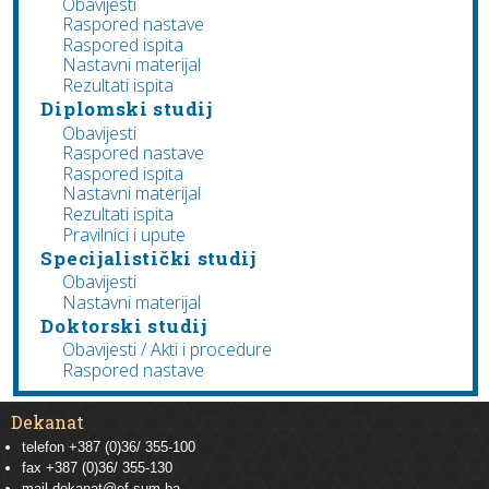
Obavijesti
Raspored nastave
Raspored ispita
Nastavni materijal
Rezultati ispita
Diplomski studij
Obavijesti
Raspored nastave
Raspored ispita
Nastavni materijal
Rezultati ispita
Pravilnici i upute
Specijalistički studij
Obavijesti
Nastavni materijal
Doktorski studij
Obavijesti / Akti i procedure
Raspored nastave
Dekanat
telefon +387 (0)36/ 355-100
fax +387 (0)36/ 355-130
mail
dekanat@ef.sum.ba