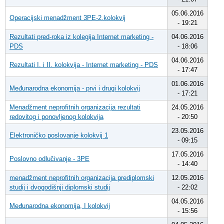
05.06.2016
Operacijski menadžment 3PE-2.kolokvij
- 19:21
Rezultati pred-roka iz kolegija Internet marketing -
04.06.2016
PDS
- 18:06
04.06.2016
Rezultati I. i II. kolokvija - Internet marketing - PDS
- 17:47
01.06.2016
Međunarodna ekonomija - prvi i drugi kolokvij
- 17:21
Menadžment neprofitnih organizacija rezultati
24.05.2016
redovitog i ponovljenog kolokvija
- 20:50
23.05.2016
Elektroničko poslovanje kolokvij 1
- 09:15
17.05.2016
Poslovno odlučivanje - 3PE
- 14:40
menadžment neprofitnih organizacija prediplomski
12.05.2016
studij i dvogodišnji diplomski studij
- 22:02
04.05.2016
Međunarodna ekonomija, I kolokvij
- 15:56