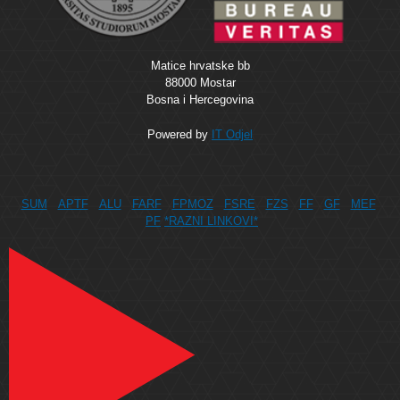
Matice hrvatske bb
88000 Mostar
Bosna i Hercegovina
Powered by
IT Odjel
SUM
APTF
ALU
FARF
FPMOZ
FSRE
FZS
FF
GF
MEF
PF
*RAZNI LINKOVI*