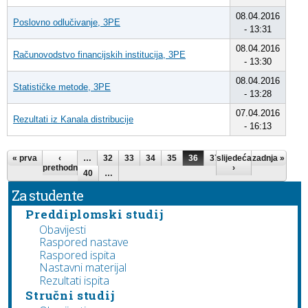
08.04.2016
Poslovno odlučivanje, 3PE
- 13:31
08.04.2016
Računovodstvo financijskih institucija, 3PE
- 13:30
08.04.2016
Statističke metode, 3PE
- 13:28
07.04.2016
Rezultati iz Kanala distribucije
- 16:13
Stranice
« prva
‹
…
32
33
34
35
36
37
slijedeća
38
39
zadnja »
prethodna
›
40
…
Za studente
Preddiplomski studij
Obavijesti
Raspored nastave
Raspored ispita
Nastavni materijal
Rezultati ispita
Stručni studij