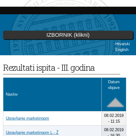
Skoči
na
glavni
sadržaj
IZBORNIK (klikni)
Hrvatski
English
Vi ste ovdje
Rezultati ispita - III. godina
Datum
objave
Naslov
08.02.2019
Upravljanje marketingom
- 11:15
08.02.2019
Upravljanje marketingom L - Ž
- 16:30