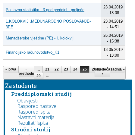
23.04.2019
Poslovna statistika - 3.god preddipl - proljeće
- 13:08
1.KOLOKVIJ ,MEĐUNARODNO POSLOVANJE-
23.04.2019
3PE
- 14:51
26.04.2019
Menadžerske vještine (PE) - I. kolokvij
- 15:38
13.05.2019
Financijsko računovodstvo_K1
- 13:00
Stranice
« prva
‹
…
21
22
23
24
25
26
slijedeća
27
28
zadnja »
prethodna
›
29
…
Za studente
Preddiplomski studij
Obavijesti
Raspored nastave
Raspored ispita
Nastavni materijal
Rezultati ispita
Stručni studij