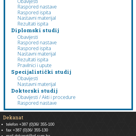
Obavijesti
Raspored nastave
Raspored ispita
Nastavni materijal
Rezultati ispita
Diplomski studij
Obavijesti
Raspored nastave
Raspored ispita
Nastavni materijal
Rezultati ispita
Pravilnici i upute
Specijalistički studij
Obavijesti
Nastavni materijal
Doktorski studij
Obavijesti / Akti i procedure
Raspored nastave
Dekanat
telefon +387 (0)36/ 355-100
fax +387 (0)36/ 355-130
mail
dekanat@ef.sum.ba