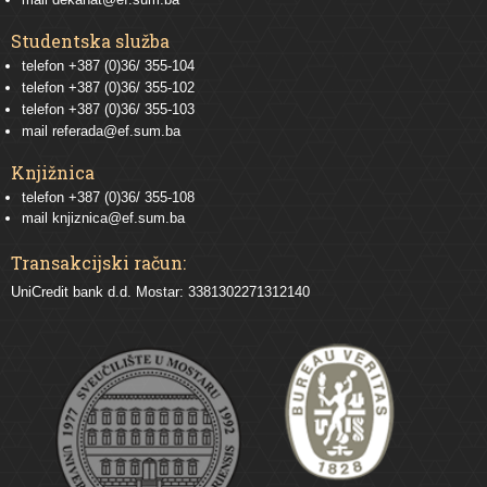
Studentska služba
telefon
+387 (0)36/ 355-104
telefon
+387 (0)36/ 355-102
telefon
+387 (0)36/ 355-103
mail
referada@ef.sum.ba
Knjižnica
telefon +387 (0)36/ 355-108
mail
knjiznica@ef.sum.ba
Transakcijski račun:
UniCredit bank d.d. Mostar: 3381302271312140