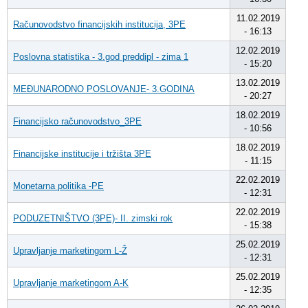
11.02.2019
Računovodstvo financijskih institucija, 3PE
- 16:13
12.02.2019
Poslovna statistika - 3.god preddipl - zima 1
- 15:20
13.02.2019
MEĐUNARODNO POSLOVANJE- 3.GODINA
- 20:27
18.02.2019
Financijsko računovodstvo_3PE
- 10:56
18.02.2019
Financijske institucije i tržišta 3PE
- 11:15
22.02.2019
Monetarna politika -PE
- 12:31
22.02.2019
PODUZETNIŠTVO (3PE)- II. zimski rok
- 15:38
25.02.2019
Upravljanje marketingom L-Ž
- 12:31
25.02.2019
Upravljanje marketingom A-K
- 12:35