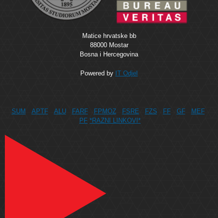
Matice hrvatske bb
88000 Mostar
Bosna i Hercegovina
Powered by
IT Odjel
SUM
APTF
ALU
FARF
FPMOZ
FSRE
FZS
FF
GF
MEF
PF
*RAZNI LINKOVI*