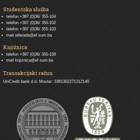
Studentska služba
telefon
+387 (0)36/ 355-104
telefon
+387 (0)36/ 355-102
telefon
+387 (0)36/ 355-103
mail
referada@ef.sum.ba
Knjižnica
telefon +387 (0)36/ 355-108
mail
knjiznica@ef.sum.ba
Transakcijski račun:
UniCredit bank d.d. Mostar: 3381302271312140