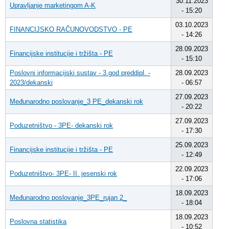
30.11.2023
Upravljanje marketingom A-K
- 15:20
03.10.2023
FINANCIJSKO RAČUNOVODSTVO - PE
- 14:26
28.09.2023
Financijske institucije i tržišta - PE
- 15:10
Poslovni informacijski sustav - 3.god preddipl. -
28.09.2023
2023/dekanski
- 06:57
27.09.2023
Međunarodno poslovanje_3 PE_dekanski rok
- 20:22
27.09.2023
Poduzetništvo - 3PE- dekanski rok
- 17:30
25.09.2023
Financijske institucije i tržišta - PE
- 12:49
22.09.2023
Poduzetništvo- 3PE- II. jesenski rok
- 17:06
18.09.2023
Međunarodno poslovanje_3PE_rujan 2_
- 18:04
18.09.2023
Poslovna statistika
- 10:52