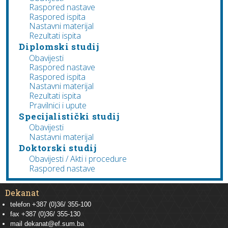
Raspored nastave
Raspored ispita
Nastavni materijal
Rezultati ispita
Diplomski studij
Obavijesti
Raspored nastave
Raspored ispita
Nastavni materijal
Rezultati ispita
Pravilnici i upute
Specijalistički studij
Obavijesti
Nastavni materijal
Doktorski studij
Obavijesti / Akti i procedure
Raspored nastave
Dekanat
telefon +387 (0)36/ 355-100
fax +387 (0)36/ 355-130
mail
dekanat@ef.sum.ba