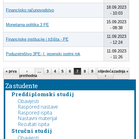
18.09.2023
Financijsko računovodstvo
- 10:03
15.09.2023
Monetarna politika 3 PE
- 08:38
11.09.2023
Financijske institucije i tržišta - PE
- 12:24
11.09.2023
Poduzetništvo 3PE- I. jesenski ispitni rok
- 11:26
Stranice
« prva
‹
…
3
4
5
6
7
8
9
slijedeća
10
11
zadnja »
…
prethodna
›
Za studente
Preddiplomski studij
Obavijesti
Raspored nastave
Raspored ispita
Nastavni materijal
Rezultati ispita
Stručni studij
Obavijesti