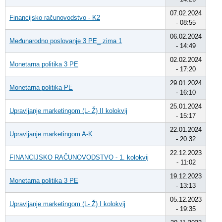
07.02.2024
Financijsko računovodstvo - K2
- 08:55
06.02.2024
Međunarodno poslovanje 3 PE_ zima 1
- 14:49
02.02.2024
Monetarna politika 3 PE
- 17:20
29.01.2024
Monetarna politika PE
- 16:10
25.01.2024
Upravljanje marketingom (L- Ž) II kolokvij
- 15:17
22.01.2024
Upravljanje marketingom A-K
- 20:32
22.12.2023
FINANCIJSKO RAČUNOVODSTVO - 1. kolokvij
- 11:02
19.12.2023
Monetarna politika 3 PE
- 13:13
05.12.2023
Upravljanje marketingom (L- Ž) I kolokvij
- 19:35