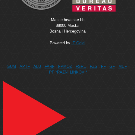
Matice hrvatske bb
88000 Mostar
Bosna i Hercegovina
Powered by
IT Odjel
SUM
APTF
ALU
FARF
FPMOZ
FSRE
FZS
FF
GF
MEF
PF
*RAZNI LINKOVI*