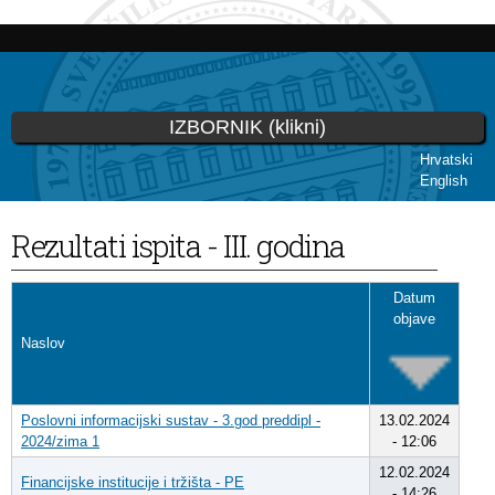
Skoči
na
glavni
sadržaj
IZBORNIK (klikni)
Hrvatski
English
Vi ste ovdje
Rezultati ispita - III. godina
Datum
objave
Naslov
Poslovni informacijski sustav - 3.god preddipl -
13.02.2024
2024/zima 1
- 12:06
12.02.2024
Financijske institucije i tržišta - PE
- 14:26