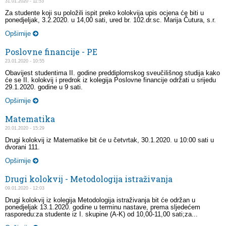
31.01.2020 - 11:53
Za studente koji su položili ispit preko kolokvija upis ocjena će biti u
ponedjeljak, 3.2.2020. u 14,00 sati, ured br. 102.dr.sc. Marija Čutura, s.r.
Opširnije
Poslovne financije - PE
23.01.2020 - 10:55
Obavijest studentima II. godine preddiplomskog sveučilišnog studija kako
će se II. kolokvij i predrok iz kolegija Poslovne financije održati u srijedu
29.1.2020. godine u 9 sati.
Opširnije
Matematika
20.01.2020 - 15:29
Drugi kolokvij iz Matematike bit će u četvrtak, 30.1.2020. u 10:00 sati u
dvorani 111.
Opširnije
Drugi kolokvij - Metodologija istraživanja
09.01.2020 - 12:03
Drugi kolokvij iz kolegija Metodologija istraživanja bit će održan u
ponedjeljak 13.1.2020. godine u terminu nastave, prema sljedećem
rasporedu:za studente iz I. skupine (A-K) od 10,00-11,00 sati;za...