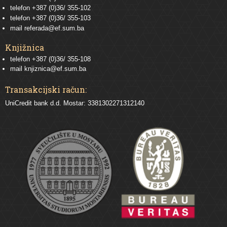
telefon
+387 (0)36/ 355-102
telefon
+387 (0)36/ 355-103
mail
referada@ef.sum.ba
Knjižnica
telefon +387 (0)36/ 355-108
mail
knjiznica@ef.sum.ba
Transakcijski račun:
UniCredit bank d.d. Mostar: 3381302271312140