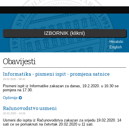
Skoči
na
glavni
sadržaj
IZBORNIK (klikni)
Hrvatski
English
Vi ste ovdje
Obavijesti
Informatika - pismeni ispit - promjena satnice
19.02.2020 - 08:42
Pismeni ispit iz Informatike zakazan za danas, 19.2.2020. u 16:30 se
pomjera na 17:30.
Opširnije
Računovodstvo usmeni
18.02.2020 - 14:04
Usmeni dio ispita iz Računovodstva zakazan za srijedu 19.02.2020. 14
sati ce se pomaknuti na četvrtak 20.02.2020 u 11 sati.