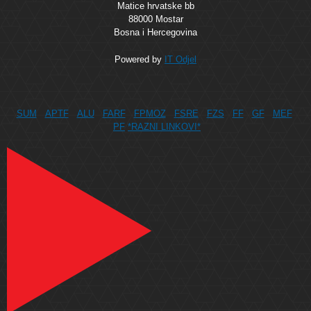
Matice hrvatske bb
88000 Mostar
Bosna i Hercegovina
Powered by
IT Odjel
SUM
APTF
ALU
FARF
FPMOZ
FSRE
FZS
FF
GF
MEF
PF
*RAZNI LINKOVI*