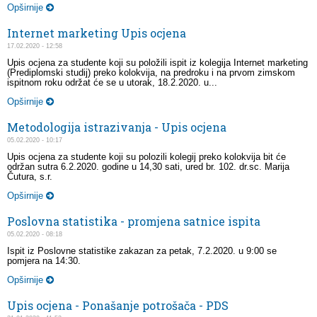
Opširnije
Internet marketing Upis ocjena
17.02.2020 - 12:58
Upis ocjena za studente koji su položili ispit iz kolegija Internet marketing
(Prediplomski studij) preko kolokvija, na predroku i na prvom zimskom
ispitnom roku održat će se u utorak, 18.2.2020. u...
Opširnije
Metodologija istrazivanja - Upis ocjena
05.02.2020 - 10:17
Upis ocjena za studente koji su polozili kolegij preko kolokvija bit će
održan sutra 6.2.2020. godine u 14,30 sati, ured br. 102. dr.sc. Marija
Čutura, s.r.
Opširnije
Poslovna statistika - promjena satnice ispita
05.02.2020 - 08:18
Ispit iz Poslovne statistike zakazan za petak, 7.2.2020. u 9:00 se
pomjera na 14:30.
Opširnije
Upis ocjena - Ponašanje potrošača - PDS