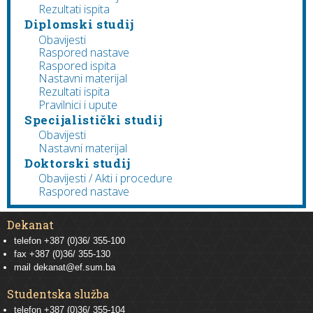
Rezultati ispita
Diplomski studij
Obavijesti
Raspored nastave
Raspored ispita
Nastavni materijal
Rezultati ispita
Pravilnici i upute
Specijalistički studij
Obavijesti
Nastavni materijal
Doktorski studij
Obavijesti / Akti i procedure
Raspored nastave
Dekanat
telefon +387 (0)36/ 355-100
fax +387 (0)36/ 355-130
mail
dekanat@ef.sum.ba
Studentska služba
telefon
+387 (0)36/ 355-104