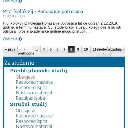
Opširnije
Prvi kolokvij - Ponašanje potrošača
27.11.2019 - 12:14
Prvi kolokvij iz kolegija Ponašanje potrošača bit će održan 2.12.2019.
godine, u terminu nastave. Svi studenti koji slušaju kolegij ove ili su isti
odslušali prošle akademske godine mogu pristupiti...
Opširnije
Stranice
« prva
‹
…
4
5
6
7
8
9
10
11
sljedeća
12
…
zadnja »
prethodna
›
Za studente
Preddiplomski studij
Obavijesti
Raspored nastave
Raspored ispita
Nastavni materijal
Rezultati ispita
Stručni studij
Obavijesti
Raspored nastave
Raspored ispita
Nastavni materijal