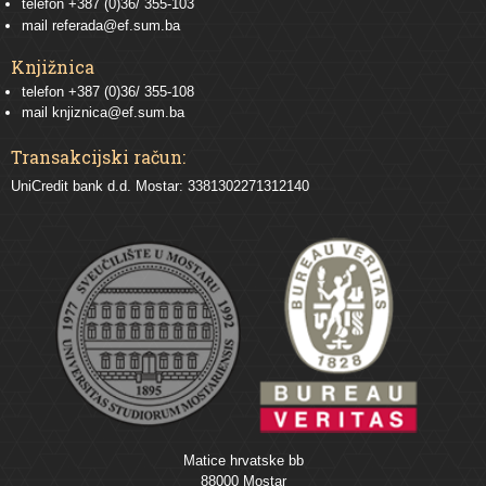
telefon
+387 (0)36/ 355-103
mail
referada@ef.sum.ba
Knjižnica
telefon +387 (0)36/ 355-108
mail
knjiznica@ef.sum.ba
Transakcijski račun:
UniCredit bank d.d. Mostar: 3381302271312140
Matice hrvatske bb
88000 Mostar