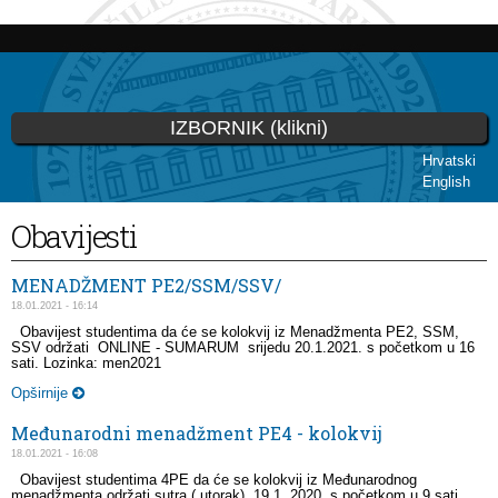
Skoči
na
glavni
sadržaj
IZBORNIK (klikni)
Hrvatski
English
Vi ste ovdje
Obavijesti
MENADŽMENT PE2/SSM/SSV/
18.01.2021 - 16:14
Obavijest studentima da će se kolokvij iz Menadžmenta PE2, SSM,
SSV održati ONLINE - SUMARUM srijedu 20.1.2021. s početkom u 16
sati. Lozinka: men2021
Opširnije
Međunarodni menadžment PE4 - kolokvij
18.01.2021 - 16:08
Obavijest studentima 4PE da će se kolokvij iz Međunarodnog
menadžmenta održati sutra ( utorak) 19.1. 2020. s početkom u 9 sati