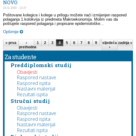
NOVO
23.11.2020 - 13:27
Poštovane kolegice i kolege u prilogu možete naći izmijenjen raspored
polaganja 1.kolokvija iz predmeta Makroekonomija. Molim vas da
poštujete raspored polaganja i propisane epidemiološke...
Opširnije
Stranice
« prva
‹
1
2
3
4
5
6
7
8
9
…
sljedeća
zadnja »
prethodna
›
Za studente
Preddiplomski studij
Obavijesti
Raspored nastave
Raspored ispita
Nastavni materijal
Rezultati ispita
Stručni studij
Obavijesti
Raspored nastave
Raspored ispita
Nastavni materijal
Rezultati ispita