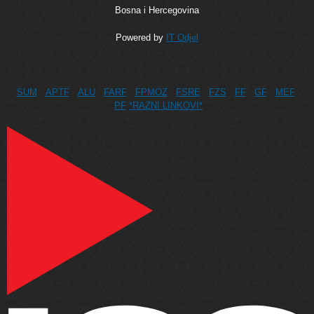
Bosna i Hercegovina
Powered by
IT Odjel
SUM
APTF
ALU
FARF
FPMOZ
FSRE
FZS
FF
GF
MEF
PF
*RAZNI LINKOVI*