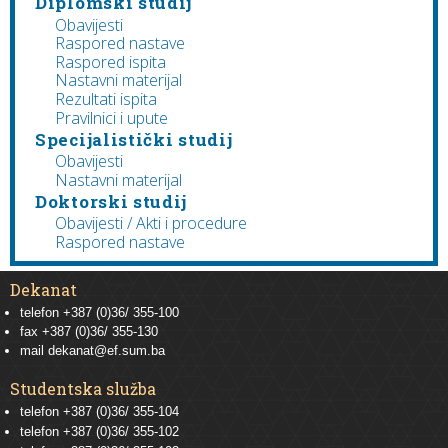
Diplomski studij
Obavijesti
Raspored nastave
Raspored ispita
Nastavni materijal
Rezultati ispita
Pravilnici i upute
Specijalistički studij
Obavijesti
Nastavni materijal
Doktorski studij
Obavijesti / Akti i procedure
Raspored nastave
Dekanat
telefon +387 (0)36/ 355-100
fax +387 (0)36/ 355-130
mail
dekanat@ef.sum.ba
Studentska služba
telefon
+387 (0)36/ 355-104
telefon
+387 (0)36/ 355-102