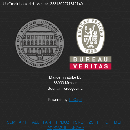
UniCredit bank d.d. Mostar: 3381302271312140
Matice hrvatske bb
88000 Mostar
Bosna i Hercegovina
Powered by
IT Odjel
SUM
APTF
ALU
FARF
FPMOZ
FSRE
FZS
FF
GF
MEF
PF
*RAZNI LINKOVI*