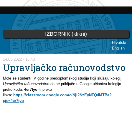
Skoči
na
glavni
sadržaj
IZBORNIK (klikni)
Hrvatski
English
Vi ste ovdje
14.03.2022 - 15:43
Upravljačko računovodstvo
Mole se studenti IV godine preddiplomskog studija koji slušaju kolegij
Upravljačko računovodstvo
da se priključe u Google učionicu kolegija
preko koda:
4er7tyo
ili preko
linka:
https://classroom.google.com/c/NjI2NzEyNTQ4MTBa?
cjc=4er7tyo