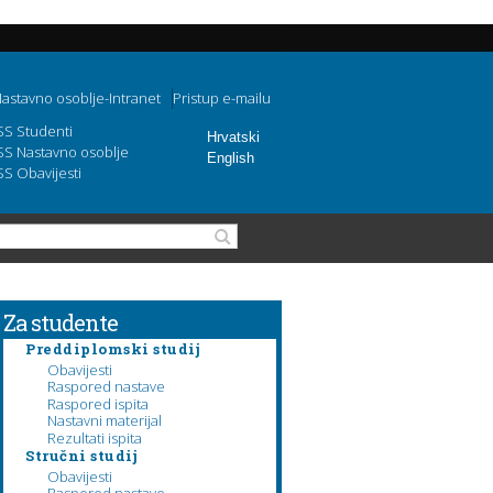
astavno osoblje-Intranet
Pristup e-mailu
SS Studenti
Hrvatski
SS Nastavno osoblje
English
SS Obavijesti
Obrazac pretraživanja
Pretraga
Za studente
Preddiplomski studij
Obavijesti
Raspored nastave
Raspored ispita
Nastavni materijal
Rezultati ispita
Stručni studij
Obavijesti