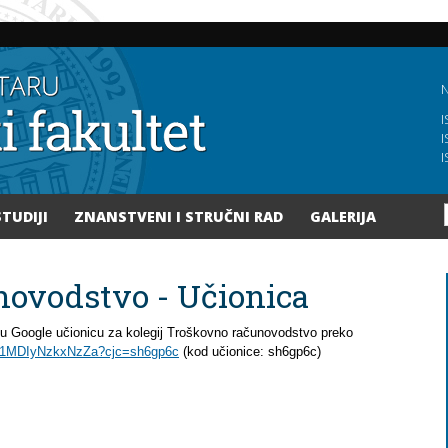
Skoči
na
glavni
sadržaj
N
I
I
I
STUDIJI
ZNANSTVENI I STRUČNI RAD
GALERIJA
ovodstvo - Učionica
 u Google učionicu za kolegij Troškovno računovodstvo preko
TQ1MDIyNzkxNzZa?cjc=sh6gp6c
(kod učionice:
sh6gp6c)