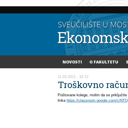
NOVOSTI
O FAKULTETU
Vi ste ovdje
11.03.2021 - 16:13
Troškovno račun
Poštovane kolege, molim da se priključite
linka
https://classroom.google.com/c/N