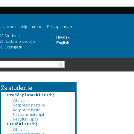
astavno osoblje-Intranet
Pristup e-mailu
SS Studenti
Hrvatski
SS Nastavno osoblje
English
SS Obavijesti
Obrazac pretraživanja
Pretraga
Za studente
Preddiplomski studij
Obavijesti
Raspored nastave
Raspored ispita
Nastavni materijal
Rezultati ispita
Stručni studij
Obavijesti