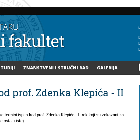
Skoči
na
glavni
sadržaj
N
I
I
I
STUDIJI
ZNANSTVENI I STRUČNI RAD
GALERIJA
od prof. Zdenka Klepića - II
e termini ispita kod prof.
Zdenka Klepića - II rok
koji su zakazani za
e ostaju iste)