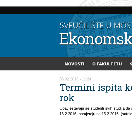
NOVOSTI
O FAKULTETU
Vi ste ovdje
05.02.2016 - 11:24
Termini ispita k
rok
Obavještavaju se studenti svih studija da s
16.2.2016. pomjeraju na 15.2.2016. (satnic