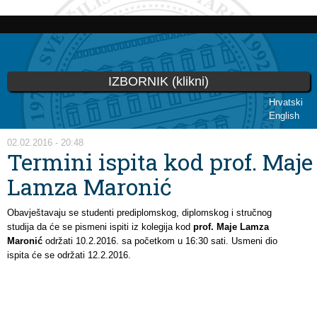
Skoči
na
glavni
sadržaj
IZBORNIK (klikni)
Hrvatski
English
Vi ste ovdje
02.02.2016 - 20:48
Termini ispita kod prof. Maje
Lamza Maronić
Obavještavaju se studenti prediplomskog, diplomskog i stručnog
studija da će se pismeni ispiti iz kolegija kod
prof. Maje Lamza
Maronić
održati
10
.2.2016. sa početkom u 16:30 sati. Usmeni dio
ispita će se održati 12.2.2016.