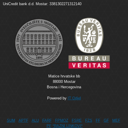
UniCredit bank d.d. Mostar: 3381302271312140
Matice hrvatske bb
88000 Mostar
Bosna i Hercegovina
Powered by
IT Odjel
SUM
APTF
ALU
FARF
FPMOZ
FSRE
FZS
FF
GF
MEF
PF
*RAZNI LINKOVI*