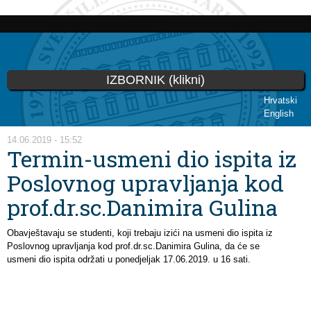
Skoči
na
glavni
sadržaj
IZBORNIK (klikni)
Hrvatski
English
Vi ste ovdje
14.06.2019 - 15:52
Termin-usmeni dio ispita iz
Poslovnog upravljanja kod
prof.dr.sc.Danimira Gulina
Obavještavaju se studenti, koji trebaju izići na usmeni dio ispita iz
Poslovnog upravljanja kod prof.dr.sc.Danimira Gulina, da će se
usmeni dio ispita održati u ponedjeljak 17.06.2019. u 16 sati.