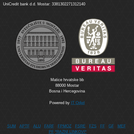
UniCredit bank d.d. Mostar: 3381302271312140
Matice hrvatske bb
88000 Mostar
Bosna i Hercegovina
Powered by
IT Odjel
SUM
APTF
ALU
FARF
FPMOZ
FSRE
FZS
FF
GF
MEF
PF
*RAZNI LINKOVI*