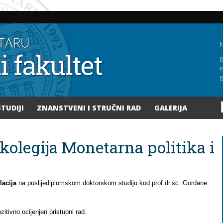
Skoči
na
glavni
sadržaj
N
I
I
I
STUDIJI
ZNANSTVENI I STRUČNI RAD
GALERIJA
 kolegija Monetarna politika i
lacija
na poslijediplomskom doktorskom studiju kod prof.dr.sc. Gordane
ozitivno ocijenjen pristupni rad.