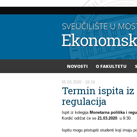
NOVOSTI
O FAKULTETU
Vi ste ovdje
05.03.2020 - 19:19
Termin ispita iz
regulacija
Ispit iz kolegija
Monetarna politika i regu
Kordić održat će se
21.03.2020
. u 9:30.
Ispitu mogu pristupiti studenti koji imaju p