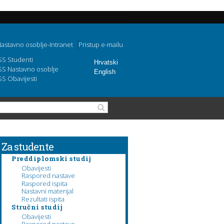
astavno osoblje-Intranet
Pristup e-mailu
SS Studenti
Hrvatski
SS Nastavno osoblje
English
SS Obavijesti
Obrazac pretraživanja
Pretraga
Za studente
Preddiplomski studij
Obavijesti
Raspored nastave
Raspored ispita
Nastavni materijal
Rezultati ispita
Stručni studij
Obavijesti