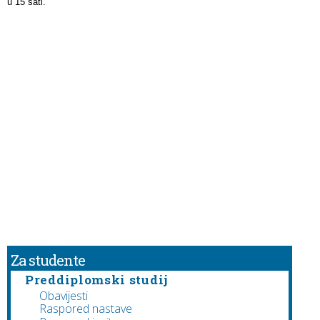
u 15 sati.
Za studente
Preddiplomski studij
Obavijesti
Raspored nastave