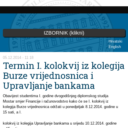
Skoči
na
glavni
sadržaj
IZBORNIK (klikni)
Hrvatski
English
Vi ste ovdje
05.12.2014 - 11:18
Termin I. kolokvij iz kolegija
Burze vrijednosnica i
Upravljanje bankama
Obavijest studentima I. godine dvogodišnjeg diplomskog studija
Mostar smjer Financije i računovodstvo kako će se I. kolokvij iz
kolegija Burze vrijednosnica održati u ponedjeljak 8.12.2014. godine u
15 sati, a I.
kolokvij iz kolegija Upravljanje bankama u srijedu 10.12.2014. godine