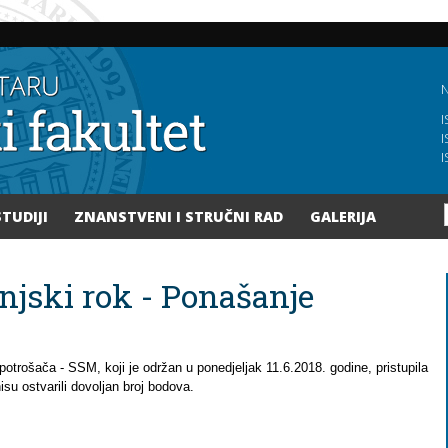
Skoči
na
glavni
sadržaj
N
I
I
I
STUDIJI
ZNANSTVENI I STRUČNI RAD
GALERIJA
panjski rok - Ponašanje
 potrošača - SSM, koji je održan u ponedjeljak 11.6.2018. godine, pristupila
su ostvarili dovoljan broj bodova.