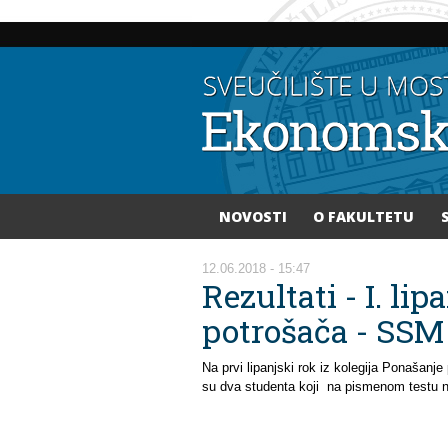
NOVOSTI
O FAKULTETU
Vi ste ovdje
12.06.2018 - 15:47
Rezultati - I. li
potrošača - SSM
Na prvi lipanjski rok iz kolegija Ponašanje
su dva studenta koji na pismenom testu ni