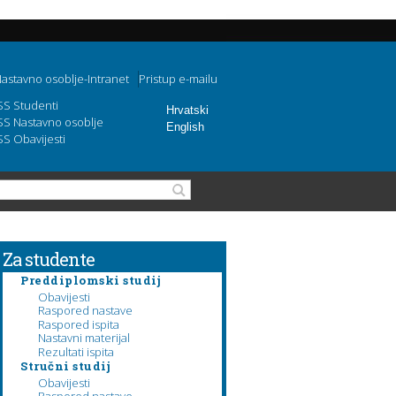
astavno osoblje-Intranet
Pristup e-mailu
SS Studenti
Hrvatski
SS Nastavno osoblje
English
SS Obavijesti
Obrazac pretraživanja
Pretraga
Za studente
Preddiplomski studij
Obavijesti
Raspored nastave
Raspored ispita
Nastavni materijal
Rezultati ispita
Stručni studij
Obavijesti