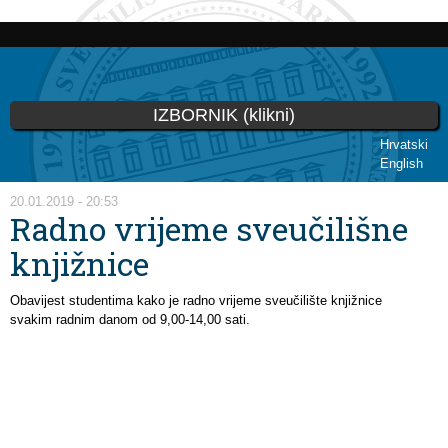
Skoči
na
glavni
sadržaj
IZBORNIK (klikni)
Hrvatski
English
Vi ste ovdje
20.01.2019 - 20:53
Radno vrijeme sveučilišne
knjižnice
Obavijest studentima kako je radno vrijeme sveučilište knjižnice
svakim radnim danom od 9,00-14,00 sati.