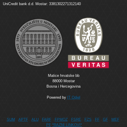
UniCredit bank d.d. Mostar: 3381302271312140
Matice hrvatske bb
88000 Mostar
Bosna i Hercegovina
Powered by
IT Odjel
SUM
APTF
ALU
FARF
FPMOZ
FSRE
FZS
FF
GF
MEF
PF
*RAZNI LINKOVI*