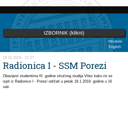
Skoči
na
glavni
sadržaj
IZBORNIK (klikni)
Hrvatski
English
Vi ste ovdje
18.01.2019 - 12:37
Radionica I - SSM Porezi
Obavijest studentima III. godine stručnog studija Vitez kako će se
ispit iz Radionice I - Porezi održati u petak 18.1.2019. godine u 16
sati.