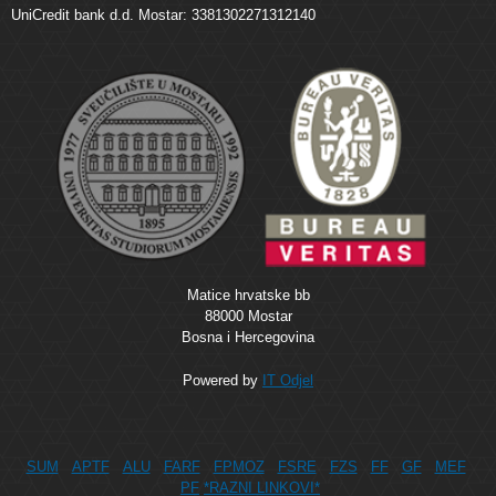
UniCredit bank d.d. Mostar: 3381302271312140
Matice hrvatske bb
88000 Mostar
Bosna i Hercegovina
Powered by
IT Odjel
SUM
APTF
ALU
FARF
FPMOZ
FSRE
FZS
FF
GF
MEF
PF
*RAZNI LINKOVI*