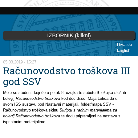
Skoči
na
glavni
sadržaj
IZBORNIK (klikni)
Hrvatski
English
Vi ste ovdje
05.03.2019 - 15:27
Računovodstvo troškova III
god SSV
Mole se studenti koji će u petak 8. ožujka te subotu 9. ožujka slušati
kolegij
Računovodstvo troškova
kod doc.dr.sc. Maja Letica da u
svom ISS sustavu pod Nastavni materijali, folder/mapa SSV -
Računovodstvo troškova skinu
Skriptu s radnim materijalima za
kolegij Računovodstvo troškova
te dođu pripremljeni na nastavu s
isprintanim materijalima.