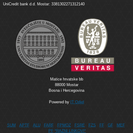
UniCredit bank d.d. Mostar: 3381302271312140
Matice hrvatske bb
88000 Mostar
Bosna i Hercegovina
Powered by
IT Odjel
SUM
APTF
ALU
FARF
FPMOZ
FSRE
FZS
FF
GF
MEF
PF
*RAZNI LINKOVI*