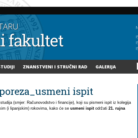
Skoči
na
glavni
sadržaj
N
I
I
I
STUDIJI
ZNANSTVENI I STRUČNI RAD
GALERIJA
poreza_usmeni ispit
studija (smjer: Računovodstvo i financije), koji su pismeni ispit iz kolegija
skim (i lipanjskim) rokovima, kako će se
usmeni ispit
održati
21. rujna