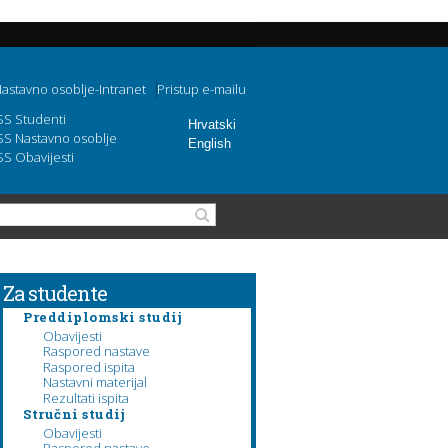
astavno osoblje-Intranet
Pristup e-mailu
SS Studenti
Hrvatski
SS Nastavno osoblje
English
SS Obavijesti
Obrazac pretraživanja
Pretraga
Za studente
Preddiplomski studij
Obavijesti
Raspored nastave
Raspored ispita
Nastavni materijal
Rezultati ispita
Stručni studij
Obavijesti