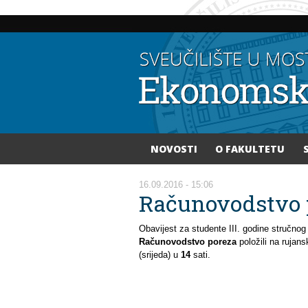
NOVOSTI
O FAKULTETU
Vi ste ovdje
16.09.2016 - 15:06
Računovodstvo 
Obavijest za studente III. godine stručnog 
Računovodstvo poreza
položili na rujan
(srijeda) u
14
sati.