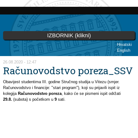
Skoči
na
glavni
sadržaj
IZBORNIK (klikni)
Hrvatski
English
Vi ste ovdje
26.08.2020 - 12:47
Računovodstvo poreza_SSV
Obavijest studentima III. godine Stručnog studija u Vitezu (smjer.
Računovodstvo i financije: "stari program"), koji su prijavili ispit iz
kolegija
Računovodstvo poreza
, kako će se pismeni ispit održati
29.8.
(subota) s početkom u
9
sati.