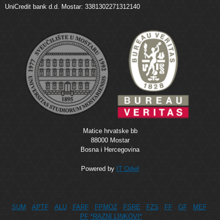
UniCredit bank d.d. Mostar: 3381302271312140
Matice hrvatske bb
88000 Mostar
Bosna i Hercegovina
Powered by
IT Odjel
SUM
APTF
ALU
FARF
FPMOZ
FSRE
FZS
FF
GF
MEF
PF
*RAZNI LINKOVI*