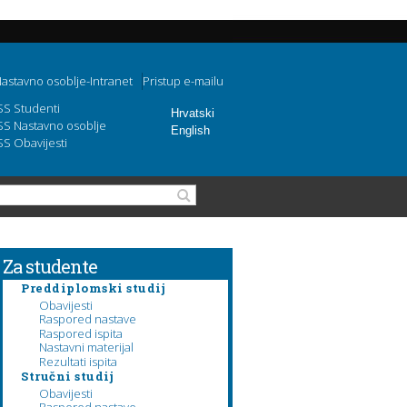
astavno osoblje-Intranet
Pristup e-mailu
SS Studenti
Hrvatski
SS Nastavno osoblje
English
SS Obavijesti
Obrazac pretraživanja
Pretraga
Za studente
Preddiplomski studij
Obavijesti
Raspored nastave
Raspored ispita
Nastavni materijal
Rezultati ispita
Stručni studij
Obavijesti