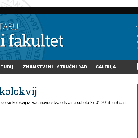
Skoči
na
glavni
sadržaj
N
I
I
I
STUDIJI
ZNANSTVENI I STRUČNI RAD
GALERIJA
kolokvij
da će se kolokvij iz Računovodstva održati u subotu 27.01.2018. u 9 sati.