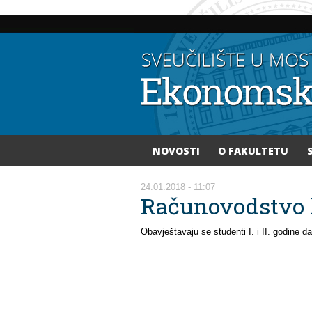
NOVOSTI
O FAKULTETU
Vi ste ovdje
24.01.2018 - 11:07
Računovodstvo 
Obavještavaju se studenti I. i II. godine 