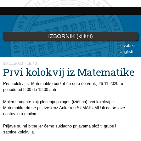
Skoči
na
glavni
sadržaj
IZBORNIK (klikni)
Hrvatski
English
Vi ste ovdje
19.11.2020 - 18:40
Prvi kolokvij iz Matematike
Prvi kolokvij iz Matematike održat će se u četvrtak, 26.11.2020. u
periodu od 8:00 do 13:00 sati.
Molim studente koji planiraju polagati (izići na) prvi kolokvij iz
Matematike da se prijeve kroz Anketu u SUMARUMU ili da se jave
nastavniku mailom.
Prijave su mi bitne jer ćemo sukladno prijavama složiti grupe i
satnice kolokvija.