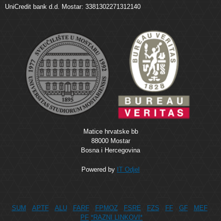
UniCredit bank d.d. Mostar: 3381302271312140
Matice hrvatske bb
88000 Mostar
Bosna i Hercegovina
Powered by
IT Odjel
SUM
APTF
ALU
FARF
FPMOZ
FSRE
FZS
FF
GF
MEF
PF
*RAZNI LINKOVI*