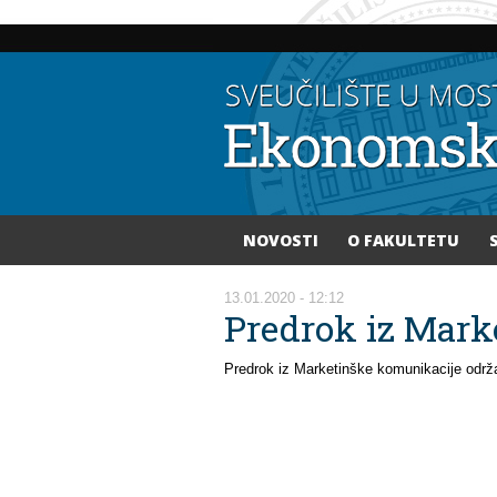
NOVOSTI
O FAKULTETU
Vi ste ovdje
13.01.2020 - 12:12
Predrok iz Mark
Predrok iz Marketinške komunikacije održat