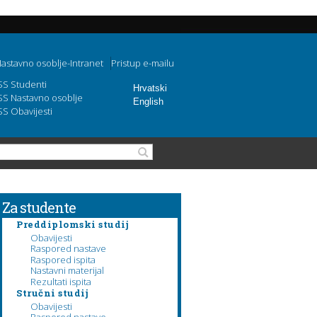
astavno osoblje-Intranet
Pristup e-mailu
SS Studenti
Hrvatski
SS Nastavno osoblje
English
SS Obavijesti
Obrazac pretraživanja
Pretraga
Za studente
Preddiplomski studij
Obavijesti
Raspored nastave
Raspored ispita
Nastavni materijal
Rezultati ispita
Stručni studij
Obavijesti