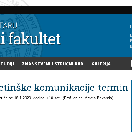
Skoči
na
glavni
sadržaj
N
I
I
I
STUDIJI
ZNANSTVENI I STRUČNI RAD
GALERIJA
etinške komunikacije-termin
 će se 18.1.2020. godine u 10 sati. (Prof. dr. sc. Arnela Bevanda)