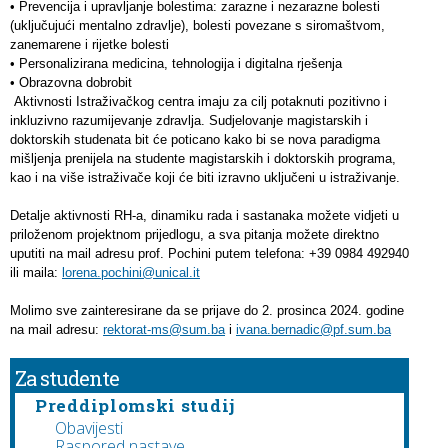
•
Prevencija i upravljanje bolestima: zarazne i nezarazne bolesti
(uključujući mentalno zdravlje), bolesti povezane s siromaštvom,
zanemarene i rijetke bolesti
•
Personalizirana medicina, tehnologija i digitalna rješenja
•
Obrazovna dobrobit
Aktivnosti Istraživačkog centra imaju za cilj potaknuti pozitivno i
inkluzivno razumijevanje zdravlja. Sudjelovanje magistarskih i
doktorskih studenata bit će poticano kako bi se nova paradigma
mišljenja prenijela na studente magistarskih i doktorskih programa,
kao i na više istraživače koji će biti izravno uključeni u istraživanje.
Detalje aktivnosti RH-a, dinamiku rada i sastanaka možete vidjeti u
priloženom projektnom prijedlogu, a sva pitanja možete direktno
uputiti na mail adresu prof. Pochini putem telefona: +39 0984 492940
ili maila:
lorena.pochini@unical.it
Molimo sve zainteresirane da se prijave do 2. prosinca 2024. godine
na mail adresu:
rektorat-ms@sum.ba
i
ivana.bernadic@pf.sum.ba
Za studente
Preddiplomski studij
Obavijesti
Raspored nastave