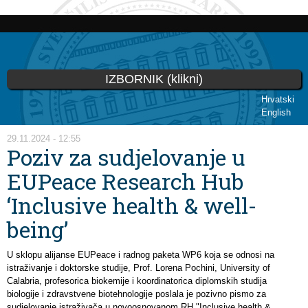
Skoči
na
glavni
sadržaj
IZBORNIK (klikni)
Hrvatski
English
Vi ste ovdje
29.11.2024 - 12:55
Poziv za sudjelovanje u
EUPeace Research Hub
‘Inclusive health & well-
being’
U sklopu alijanse EUPeace i radnog paketa WP6 koja se odnosi na
istraživanje i doktorske studije, Prof. Lorena Pochini, University of
Calabria, profesorica biokemije i koordinatorica diplomskih studija
biologije i zdravstvene biotehnologije poslala je pozivno pismo za
sudjelovanje istraživača u novoosnovanom RH "Inclusive health &