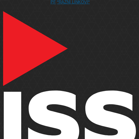
PF
*RAZNI LINKOVI*