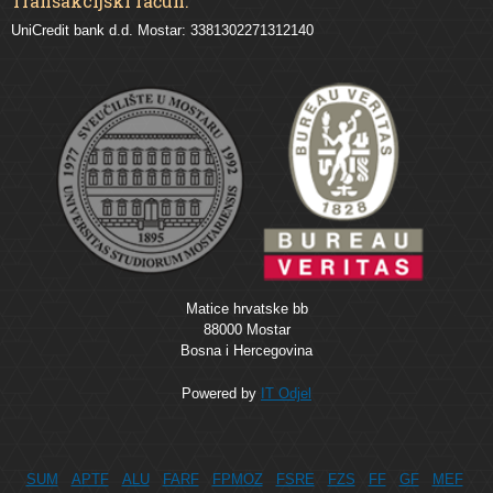
Transakcijski račun:
UniCredit bank d.d. Mostar: 3381302271312140
Matice hrvatske bb
88000 Mostar
Bosna i Hercegovina
Powered by
IT Odjel
SUM
APTF
ALU
FARF
FPMOZ
FSRE
FZS
FF
GF
MEF