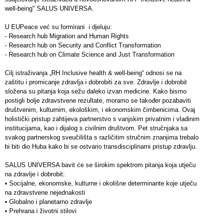
well-being" SALUS UNIVERSA.
U EUPeace već su formirani i djeluju:
- Research hub Migration and Human Rights
- Research hub on Security and Conflict Transformation
- Research hub on Climate Science and Just Transformation
Cilj istraživanja „RH Inclusive health & well-being“ odnosi se na
zaštitu i promicanje zdravlja i dobrobiti za sve. Zdravlje i dobrobit
složena su pitanja koja sežu daleko izvan medicine. Kako bismo
postigli bolje zdravstvene rezultate, moramo se također pozabaviti
društvenim, kulturnim, ekološkim, i ekonomskim čimbenicima. Ovaj
holistički pristup zahtijeva partnerstvo s vanjskim privatnim i vladinim
institucijama, kao i dijalog s civilnim društvom. Pet stručnjaka sa
svakog partnerskog sveučilišta s različitim stručnim znanjima trebalo
bi biti dio Huba kako bi se ostvario transdisciplinarni pristup zdravlju.
SALUS UNIVERSA bavit će se širokim spektrom pitanja koja utječu
na zdravlje i dobrobit:
•
Socijalne, ekonomske, kulturne i okolišne determinante koje utječu
na zdravstvene nejednakosti
•
Globalno i planetarno zdravlje
•
Prehrana i životni stilovi