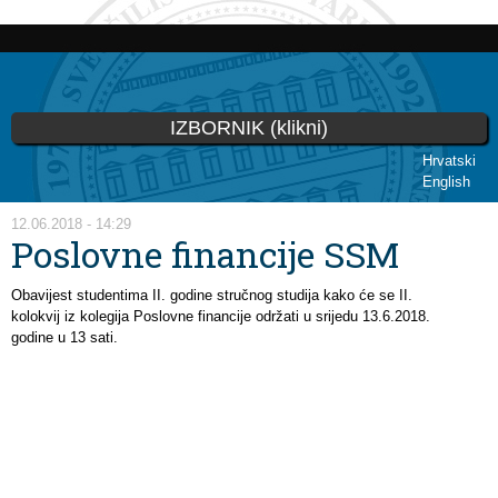
Skoči
na
glavni
sadržaj
IZBORNIK (klikni)
Hrvatski
English
Vi ste ovdje
12.06.2018 - 14:29
Poslovne financije SSM
Obavijest studentima II. godine stručnog studija kako će se II.
kolokvij iz kolegija Poslovne financije održati u srijedu 13.6.2018.
godine u 13 sati.