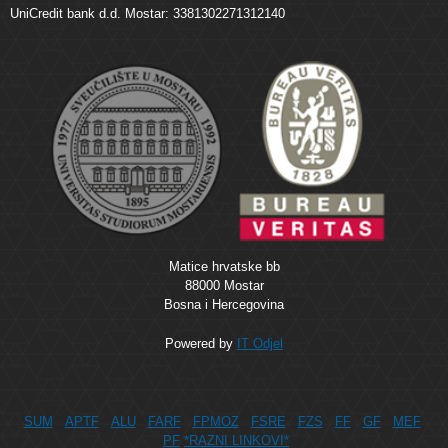
UniCredit bank d.d. Mostar: 3381302271312140
Matice hrvatske bb
88000 Mostar
Bosna i Hercegovina
Powered by
IT Odjel
SUM
APTF
ALU
FARF
FPMOZ
FSRE
FZS
FF
GF
MEF
PF
*RAZNI LINKOVI*