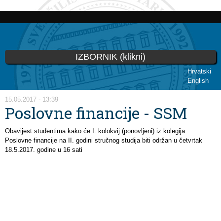
Skoči
na
glavni
sadržaj
IZBORNIK (klikni)
Hrvatski
English
Vi ste ovdje
15.05.2017 - 13:39
Poslovne financije - SSM
Obavijest studentima kako će I. kolokvij (ponovljeni) iz kolegija
Poslovne financije na II. godini stručnog studija biti održan u četvrtak
18.5.2017. godine u 16 sati