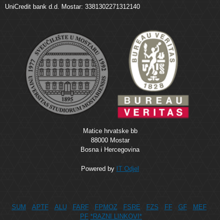
UniCredit bank d.d. Mostar: 3381302271312140
Matice hrvatske bb
88000 Mostar
Bosna i Hercegovina
Powered by
IT Odjel
SUM
APTF
ALU
FARF
FPMOZ
FSRE
FZS
FF
GF
MEF
PF
*RAZNI LINKOVI*