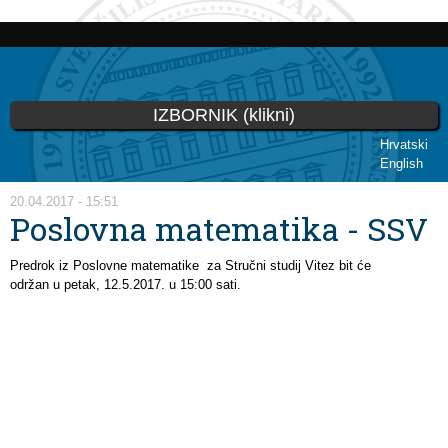
Skoči
na
glavni
sadržaj
IZBORNIK (klikni)
Hrvatski
English
Vi ste ovdje
20.04.2017 - 15:51
Poslovna matematika - SSV
Predrok iz Poslovne matematike za Stručni studij Vitez bit će
održan u petak, 12.5.2017. u 15:00 sati.