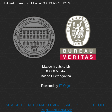
UniCredit bank d.d. Mostar: 3381302271312140
Matice hrvatske bb
88000 Mostar
Bosna i Hercegovina
Powered by
IT Odjel
SUM
APTF
ALU
FARF
FPMOZ
FSRE
FZS
FF
GF
MEF
PF
*RAZNI LINKOVI*