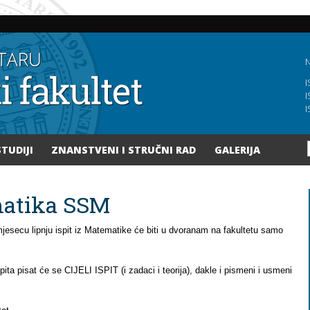
Skoči
na
glavni
sadržaj
N
I
I
I
STUDIJI
ZNANSTVENI I STRUČNI RAD
GALERIJA
matika SSM
 mjesecu lipnju ispit iz Matematike će biti u dvoranam na fakultetu samo
pita pisat će se CIJELI ISPIT (i zadaci i teorija), dakle i pismeni i usmeni