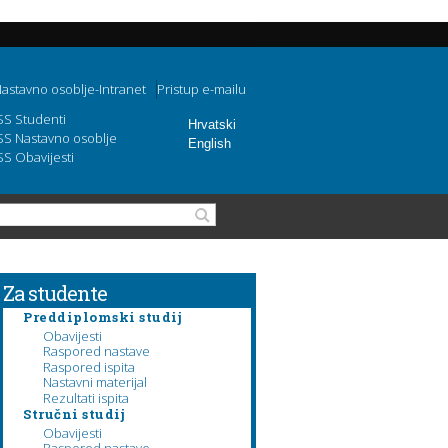
astavno osoblje-Intranet
Pristup e-mailu
SS Studenti
Hrvatski
SS Nastavno osoblje
English
SS Obavijesti
Obrazac pretraživanja
Pretraga
Za studente
Preddiplomski studij
Obavijesti
Raspored nastave
Raspored ispita
Nastavni materijal
Rezultati ispita
Stručni studij
Obavijesti