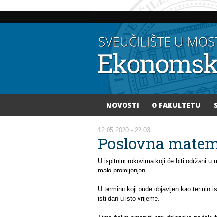
NOVOSTI
O FAKULTETU
Vi ste ovdje
12.05.2020 - 22:03
Poslovna mate
U ispitnim rokovima koji će biti održani u
malo promijenjen.
U terminu koji bude objavljen kao termin is
isti dan u isto vrijeme.