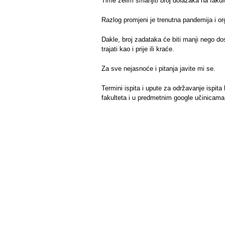
Time želim smanjiti broj dolazaka na fakult
Razlog promjeni je trenutna pandemija i org
Dakle, broj zadataka će biti manji nego do
trajati kao i prije ili kraće.
Za sve nejasnoće i pitanja javite mi se.
Termini ispita i upute za održavanje ispita 
fakulteta i u predmetnim google učinicama