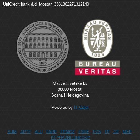
UniCredit bank d.d. Mostar: 3381302271312140
Matice hrvatske bb
88000 Mostar
Bosna i Hercegovina
Powered by
IT Odjel
SUM
APTF
ALU
FARF
FPMOZ
FSRE
FZS
FF
GF
MEF
PF
*RAZNI LINKOVI*