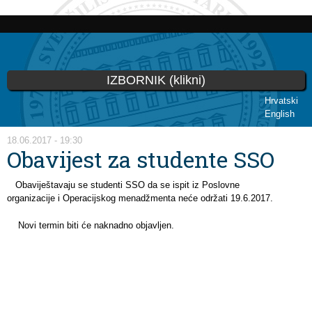
Skoči
na
glavni
sadržaj
IZBORNIK (klikni)
Hrvatski
English
Vi ste ovdje
18.06.2017 - 19:30
Obavijest za studente SSO
Obaviještavaju se studenti SSO da se ispit iz Poslovne
organizacije i Operacijskog menadžmenta neće održati 19.6.2017.
Novi termin biti će naknadno objavljen.