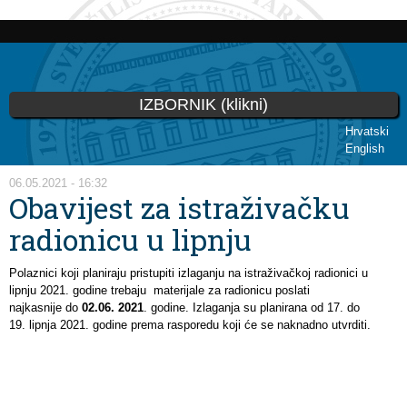
Skoči
na
glavni
sadržaj
IZBORNIK (klikni)
Hrvatski
English
Vi ste ovdje
06.05.2021 - 16:32
Obavijest za istraživačku
radionicu u lipnju
Polaznici koji planiraju pristupiti izlaganju na istraživačkoj radionici u
lipnju 2021. godine trebaju materijale za radionicu poslati
najkasnije do
02.06. 2021
. godine. Izlaganja su planirana od 17. do
19. lipnja 2021. godine prema rasporedu koji će se naknadno utvrditi.