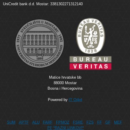
UniCredit bank d.d. Mostar: 3381302271312140
Matice hrvatske bb
88000 Mostar
Bosna i Hercegovina
Powered by
IT Odjel
SUM
APTF
ALU
FARF
FPMOZ
FSRE
FZS
FF
GF
MEF
PF
*RAZNI LINKOVI*