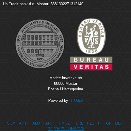
UniCredit bank d.d. Mostar: 3381302271312140
Matice hrvatske bb
88000 Mostar
Bosna i Hercegovina
Powered by
IT Odjel
SUM
APTF
ALU
FARF
FPMOZ
FSRE
FZS
FF
GF
MEF
PF
*RAZNI LINKOVI*