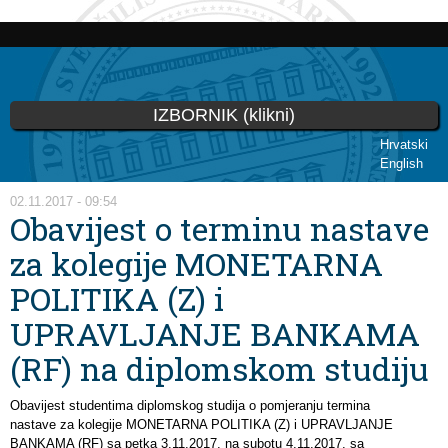
Skoči
na
glavni
sadržaj
IZBORNIK (klikni)
Hrvatski
English
Vi ste ovdje
02.11.2017 - 09:54
Obavijest o terminu nastave
za kolegije MONETARNA
POLITIKA (Z) i
UPRAVLJANJE BANKAMA
(RF) na diplomskom studiju
Obavijest studentima diplomskog studija o pomjeranju termina
nastave za kolegije MONETARNA POLITIKA (Z) i UPRAVLJANJE
BANKAMA (RF) sa petka 3.11.2017. na subotu 4.11.2017. sa