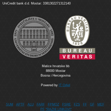
UniCredit bank d.d. Mostar: 3381302271312140
Matice hrvatske bb
88000 Mostar
Bosna i Hercegovina
Powered by
IT Odjel
SUM
APTF
ALU
FARF
FPMOZ
FSRE
FZS
FF
GF
MEF
PF
*RAZNI LINKOVI*