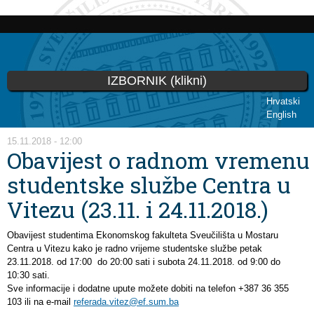
Skoči
na
glavni
sadržaj
IZBORNIK (klikni)
Hrvatski
English
Vi ste ovdje
15.11.2018 - 12:00
Obavijest o radnom vremenu
studentske službe Centra u
Vitezu (23.11. i 24.11.2018.)
Obavijest studentima Ekonomskog fakulteta Sveučilišta u Mostaru
Centra u Vitezu kako je radno vrijeme studentske službe petak
23.11.2018. od 17:00 do 20:00 sati i subota 24.11.2018. od 9:00 do
10:30 sati.
Sve informacije i dodatne upute možete dobiti na telefon +387 36 355
103 ili na e-mail
referada.vitez@ef.sum.ba